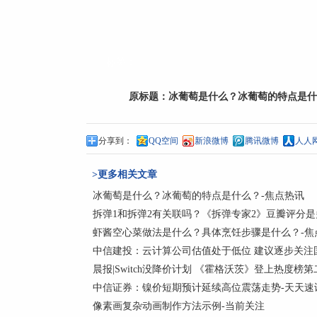
标签：
原标题：
冰葡萄是什么？冰葡萄的特点是什
分享到：
QQ空间
新浪微博
腾讯微博
人人
>更多相关文章
冰葡萄是什么？冰葡萄的特点是什么？-焦点热讯
拆弹1和拆弹2有关联吗？《拆弹专家2》豆瓣评分是
虾酱空心菜做法是什么？具体烹饪步骤是什么？-焦
中信建投：云计算公司估值处于低位 建议逐步关注
晨报|Switch没降价计划 《霍格沃茨》登上热度榜第
中信证券：镍价短期预计延续高位震荡走势-天天速
像素画复杂动画制作方法示例-当前关注