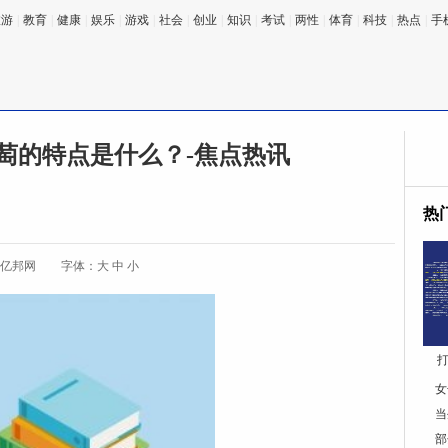
旅游
|
教育
|
健康
|
娱乐
|
游戏
|
社会
|
创业
|
知识
|
考试
|
两性
|
体育
|
科技
|
热点
|
手
萄的特点是什么？-焦点热讯
热
:亿邦网
字体：
大
中
小
打
女
当
部