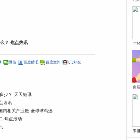
么？-焦点热讯
年
网
微信
百度贴吧
百度空间
QQ好友
房贷
多少？-天天短讯
点速讯
国内相关产业链-全球球精选
二-焦点滚动
讯
宋祖