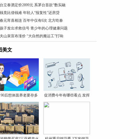
台立春酒定价2899元 系茅台首款“数实融
钱竟比借钱难 年轻人“报复性”还房贷
春元宵喜相连 百年中仅有6次 北方吃春
孩子发出求救信号 青少年的心理健康问题
夫山泉宣布涨价 “大自然的搬运工”打响
图美文
、90后想体面养老要存多
促消费今年有哪些看点 发挥
少
游顺带买房?三亚楼市火
杭州重启烟花秀 3万发烟花