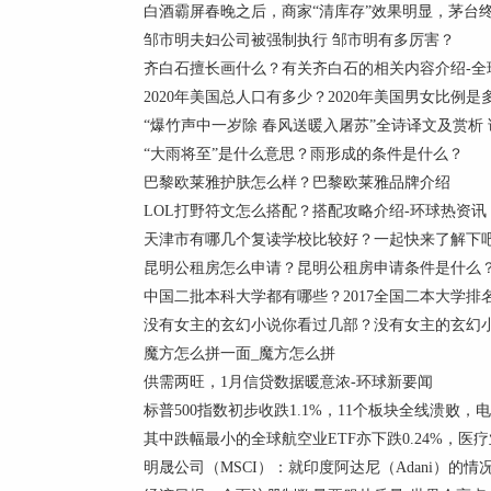
白酒霸屏春晚之后，商家“清库存”效果明显，茅台终端
邹市明夫妇公司被强制执行 邹市明有多厉害？
齐白石擅长画什么？有关齐白石的相关内容介绍-全
2020年美国总人口有多少？2020年美国男女比例是
“爆竹声中一岁除 春风送暖入屠苏”全诗译文及赏析
“大雨将至”是什么意思？雨形成的条件是什么？
巴黎欧莱雅护肤怎么样？巴黎欧莱雅品牌介绍
LOL打野符文怎么搭配？搭配攻略介绍-环球热资讯
天津市有哪几个复读学校比较好？一起快来了解下
昆明公租房怎么申请？昆明公租房申请条件是什么？
中国二批本科大学都有哪些？2017全国二本大学排
没有女主的玄幻小说你看过几部？没有女主的玄幻小
魔方怎么拼一面_魔方怎么拼
供需两旺，1月信贷数据暖意浓-环球新要闻
标普500指数初步收跌1.1%，11个板块全线溃败，
其中跌幅最小的全球航空业ETF亦下跌0.24%，医疗业ET
明晟公司（MSCI）：就印度阿达尼（Adani）的情