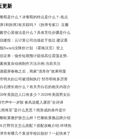
近更新
葡萄是什么？冰葡萄的特点是什么？-焦点
弹1和拆弹2有关联吗？《拆弹专家2》豆瓣
酱空心菜做法是什么？具体烹饪步骤是什么
信建投：云计算公司估值处于低位 建议逐
报|Switch没降价计划 《霍格沃茨》登上
信证券：镍价短期预计延续高位震荡走势-
素画复杂动画制作方法示例-当前关注
酒霸屏春晚之后，商家“清库存”效果明显
市明夫妇公司被强制执行 邹市明有多厉害
白石擅长画什么？有关齐白石的相关内容介
020年美国总人口有多少？2020年美国男女比
爆竹声中一岁除 春风送暖入屠苏”全诗译
大雨将至”是什么意思？雨形成的条件是什
黎欧莱雅护肤怎么样？巴黎欧莱雅品牌介绍
OL打野符文怎么搭配？搭配攻略介绍-环球热
津市有哪几个复读学校比较好？一起快来了