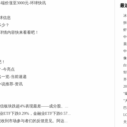
价涨至3000元-环球快讯
最
冰
球信息
拆
多少？
虾
 详情内容快来看看吧！
中
晨
中
像
吧！
白
-今亮点
邹
名一览-当前速递
齐
说推荐-资讯
2
“
“
电信板块跌超4%表现最差——成分股、...
巴
F下跌0.29%，金融业ETF下跌0.57...
L
况收到市场参与者们的反馈意见。阿达...
天