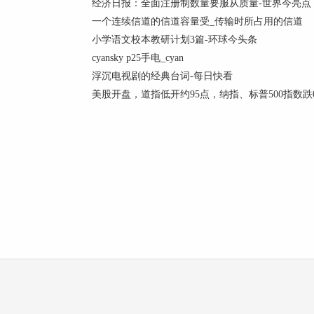
经济日报：全面注册制数量要服从质量-世界今亮点
一个连续信道的信道容量受_传输时所占用的信道
小学语文校本教研计划3篇-环球今头条
cyansky p25手电_cyan
浮沉电视剧的经典台词-每日快看
美股开盘，道指低开约95点，纳指、标普500指数跌0.4