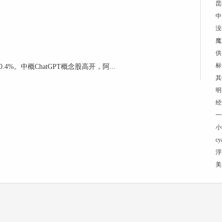
昆
中
没
魔
供
标
%。中概ChatGPT概念股高开，阿...
其
明
经
一
小
cy
浮
美