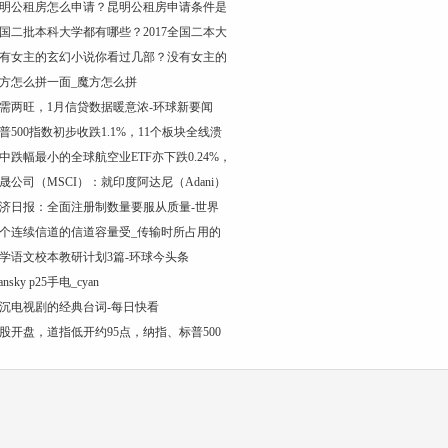
明公租房怎么申请？昆明公租房申请条件是
国二批本科大学都有哪些？2017全国二本大
有女主的玄幻小说你看过几部？没有女主的
方怎么拼一面_魔方怎么拼
需两旺，1月信贷数据暖意浓-环球新要闻
普500指数初步收跌1.1%，11个板块全线溃
中跌幅最小的全球航空业ETF亦下跌0.24%，
晟公司（MSCI）：就印度阿达尼（Adani）
济日报：全面注册制数量要服从质量-世界
个连续信道的信道容量受_传输时所占用的
学语文校本教研计划3篇-环球今头条
ansky p25手电_cyan
沉电视剧的经典台词-每日快看
股开盘，道指低开约95点，纳指、标普500