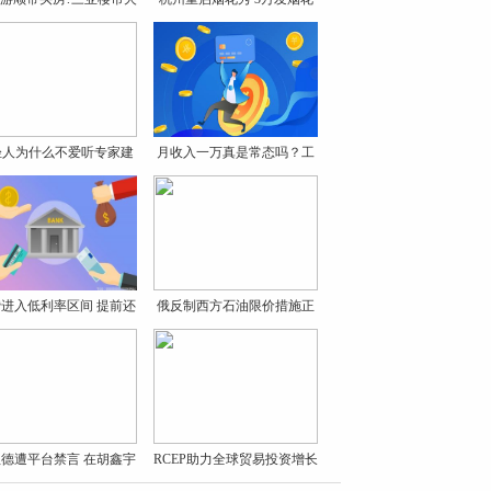
轻人为什么不爱听专家建
月收入一万真是常态吗？工
议
资
进入低利率区间 提前还
俄反制西方石油限价措施正
式
德遭平台禁言 在胡鑫宇
RCEP助力全球贸易投资增长