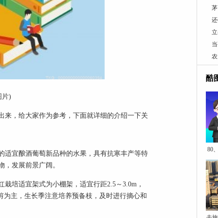
茅
还
立
当
农
酷
图片)
出来，给大家作为参考，下面就详细的介绍一下关
80
的适宜酿酒葡萄新品种的水果，具有抗寒丰产等特
物，发展前景广阔。
培适宜架式为小棚架，适宜行距2.5～3.0m，
梢修剪为主，生长季注意培养预备枝，及时进行摘心和
去旅