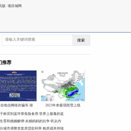
机版
|
项目城网
搜索
门推荐
击电信网络诈骗等 湖
2023年来最强雨雪上线
子称买到蓝环章鱼险食用 世界上最毒的蓝
生育和婚姻解绑:未婚妈妈的抗争 听从内
分城市调整首套房贷款利率 购房成本持续