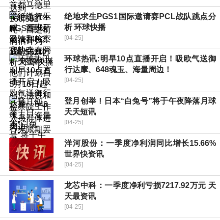
绝地求生PGS1国际邀请赛PCL战队跳点分
析 环球快播
[04-25]
环球热讯:明早10点直播开启！吸欧气送御
行达摩、648魂玉、海量周边！
[04-25]
登月创举！日本“白兔号”将于午夜降落月球
天天短讯
[04-25]
洋河股份：一季度净利润同比增长15.66%
世界快资讯
[04-25]
龙芯中科：一季度净利亏损7217.92万元 天
天最资讯
[04-25]