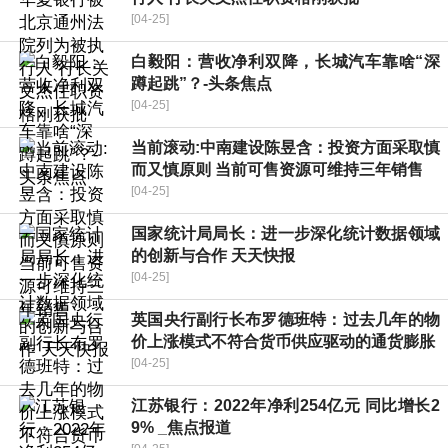
[04-25]
白毅阳：营收净利双降，长城汽车靠啥“深
蹲起跳”？-头条焦点
[04-25]
当前滚动:中南建设陈昱含：投资方面采取慎
而又慎原则 当前可售资源可维持三年销售
[04-25]
国家统计局局长：进一步深化统计数据领域
的创新与合作 天天快报
[04-25]
英国央行副行长布罗德班特：过去几年的物
价上涨模式不符合货币供应驱动的通货膨胀
[04-25]
江苏银行：2022年净利254亿元 同比增长2
9% _焦点报道