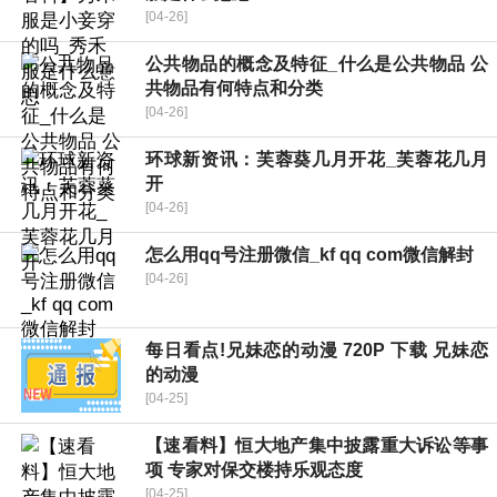
[04-26]
公共物品的概念及特征_什么是公共物品 公
共物品有何特点和分类
[04-26]
环球新资讯：芙蓉葵几月开花_芙蓉花几月
开
[04-26]
怎么用qq号注册微信_kf qq com微信解封
[04-26]
每日看点!兄妹恋的动漫 720P 下载 兄妹恋
的动漫
[04-25]
【速看料】恒大地产集中披露重大诉讼等事
项 专家对保交楼持乐观态度
[04-25]