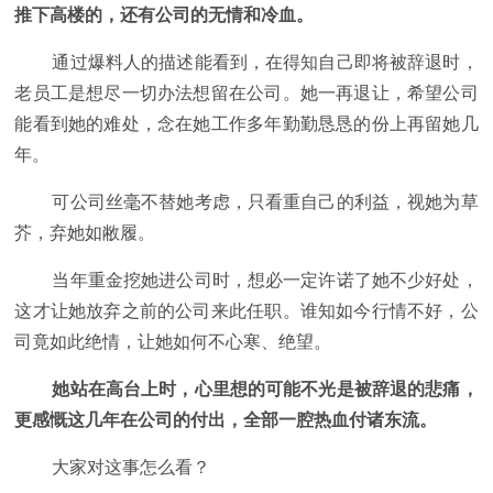
推下高楼的，还有公司的无情和冷血。
通过爆料人的描述能看到，在得知自己即将被辞退时，
老员工是想尽一切办法想留在公司。她一再退让，希望公司
能看到她的难处，念在她工作多年勤勤恳恳的份上再留她几
年。
可公司丝毫不替她考虑，只看重自己的利益，视她为草
芥，弃她如敝履。
当年重金挖她进公司时，想必一定许诺了她不少好处，
这才让她放弃之前的公司来此任职。谁知如今行情不好，公
司竟如此绝情，让她如何不心寒、绝望。
她站在高台上时，心里想的可能不光是被辞退的悲痛，
更感慨这几年在公司的付出，全部一腔热血付诸东流。
大家对这事怎么看？