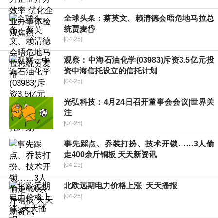
全球头条：蔡英文、赖清德会晤危地马拉总
统贾麦岱
[04-25]
观察：中海石油化学(03983)斥资3.5亿元投
资中海信托设立的信托计划
[04-25]
光弘科技：4月24日召开董事会会议|世界关
注
[04-25]
事先踩点、乔装打扮、技术开锁……3人偷
走400余斤铜板 天天新资讯
[04-25]
北欧远期电力价格上涨_天天播报
[04-25]