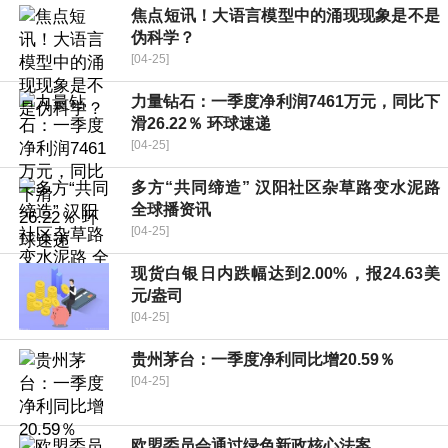
焦点短讯！大语言模型中的涌现现象是不是
伪科学？
[04-25]
力量钻石：一季度净利润7461万元，同比下
滑26.22％ 环球速递
[04-25]
多方“共同缔造” 汉阳社区杂草路变水泥路
全球播资讯
[04-25]
现货白银日内跌幅达到2.00%，报24.63美
元/盎司
[04-25]
贵州茅台：一季度净利同比增20.59％
[04-25]
欧盟委员会通过绿色新政核心法案