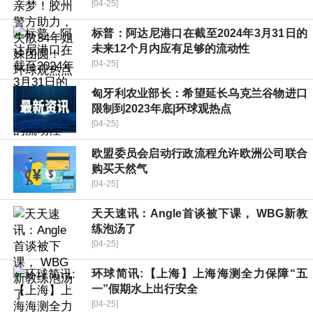
[04-25]
标普：阿达尼港口在截至2024年3月31日的
未来12个月内应有足够的流动性
[04-25]
匈牙利农业部长：希望延长乌克兰谷物进口
限制到2023年底|环球观热点
[04-25]
欧盟委员会启动行政流程允许欧洲公司联合
购买天然气
[04-25]
天天速讯：Angle首谈被下课， WBG新教
练泡汤了
[04-25]
环球简讯:【上海】上海海测全力保障“五
一”假期水上出行安全
[04-25]