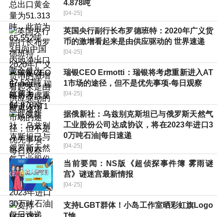
4.878吨
[04-25]
英国央行副行长布罗德班特：2020年广义货
币的激增看起来是由供应驱动的 世界速递
[04-25]
瑞银CEO Ermotti：瑞银将考虑重新进入AT
1市场的途径，但不是优先事项-每日观察
[04-25]
据俄新社：乌兹别克斯坦已与俄罗斯天然气
工业股份公司达成协议，将在2023年进口3
0万吨石油|每日速递
[04-25]
当前要闻：NS版《超侦探事件簿 雾雨谜
宫》谜迷宫最新情报
[04-25]
支持LGBT群体！小岛工作室晒彩虹旗Logo
T恤