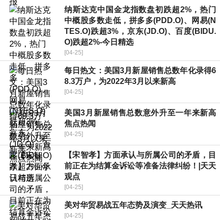
纳斯达克中国金龙指数盘初跌超2%，热门
中概股多数走低，拼多多(PDD.O)、网易(N
TES.O)跌超3%，京东(JD.O)、百度(BIDU.
O)跌超2%-今日精选
[04-25]
每日热文：美国3月新屋销售总数年化录得6
8.3万户，为2022年3月以来新高
[04-25]
美国3月新屋销售总数意外升至一年来新高
焦点热闻
[04-25]
【宋智孝】方面承认与所属公司的矛盾，目
前正在为结算金诉讼等准备法律纠纷！|天天
观点
[04-25]
美对华贸易战五年态势及演变_天天热讯
[04-25]