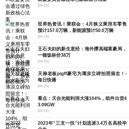
[04-25]
世界热资讯！乘联会：4月狭义乘用车零售
预计157.0万辆，新能源预计50.0万辆
[04-25]
王石夫妇的新生意经：海外攒高端富豪局，
一顿饭标价38万
[04-25]
天禄老板pigff豪宅为薄凉立碑拍照留念！-
每日快播
[04-25]
看点：天合光能利润大涨104%，组件出货4
3.09GW
[04-25]
2023年“三支一扶”计划选派3.4万名高校毕