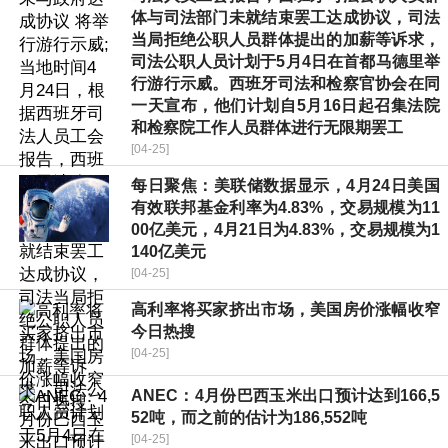
体与司法部门未就结束罢工达成协议，司法
当局拒绝公职人员群体提出的加薪等诉求，
司法公职人员计划于5月4日在首都马德里举
行游行示威。西班牙司法和检察官协会在同
一天宣布，他们计划自5月16日起召集法院
和检察院工作人员群体进行无限期罢工
[04-25]
每日聚焦：美联储数据显示，4月24日美国
有效联邦基金利率为4.83%，交易规模为11
00亿美元，4月21日为4.83%，交易规模为1
140亿美元
[04-25]
高利率将买家挤出市场，美国房价涨幅收窄
今日热搜
[04-25]
ANEC：4月份巴西玉米出口预计达到166,5
52吨，而之前的估计为186,552吨
[04-25]