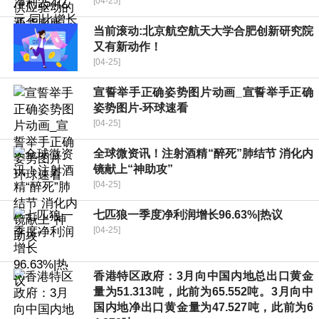
[04-25]
当前滚动:北京航空航天大学合肥创新研究院
又有新动作！
[04-25]
宣誓举手正确姿势图片动画_宣誓举手正确
姿势图片-环球速看
[04-25]
全球微资讯！注射酒精“醉死”肺结节 消化内
镜献上“神助攻”
[04-25]
七匹狼一季度净利润增长96.63%|热议
[04-25]
香港特区政府：3月向中国内地总出口黄金
量为51.313吨，此前为65.552吨。3月向中
国内地净出口黄金量为47.527吨，此前为6