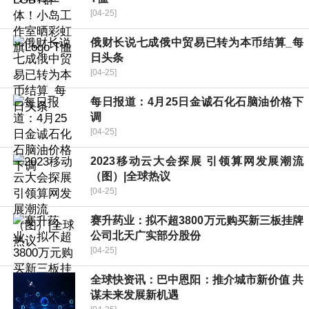
[04-25]
俄财长说七成俄中贸易已转为本币结算_每
日头条
[04-25]
每日报道：4月25日金诚石化石脑油价格下
调
[04-25]
2023移动云大会探展 引领算网发展潮流
（图）|全球热议
[04-25]
赛升药业：拟不超3800万元购买新三板挂牌
公司北天广实部分股份
[04-25]
全球快资讯：巴中恩阳：推介城市新价值 共
谋未来发展新机遇