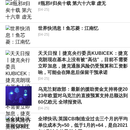
#瓶邪#归矣十载 第六十六章 虚无
[04-25]
世界快消息！鱼芯菱：江南忆
[04-25]
天天日报丨捷克央行委员KUBICEK：捷克
克朗现在基本上没有被“高估”，目前不需要
立即加息，捷克通胀风险仍受预算和工资影
响，可能会在降息后保留干预承诺
[04-25]
乌克兰财政部：最新的援助资金支持将使20
23年欧盟对乌克兰的直接预算支持总额达到
60亿欧元 全球报资讯
[04-25]
全球快讯:英国CBI制造业过去三个月的平均
单位成本为+50，低于1月的+64，是自2021