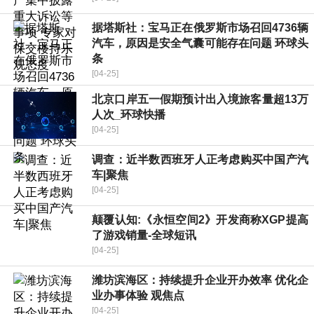
据塔斯社：宝马正在俄罗斯市场召回4736辆
汽车，原因是安全气囊可能存在问题 环球头
条
[04-25]
北京口岸五一假期预计出入境旅客量超13万
人次_环球快播
[04-25]
调查：近半数西班牙人正考虑购买中国产汽
车|聚焦
[04-25]
颠覆认知:《永恒空间2》开发商称XGP提高
了游戏销量-全球短讯
[04-25]
潍坊滨海区：持续提升企业开办效率 优化企
业办事体验 观焦点
[04-25]