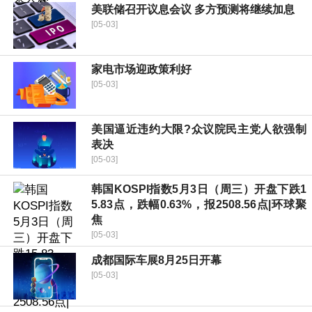
美联储召开议息会议 多方预测将继续加息
[05-03]
家电市场迎政策利好
[05-03]
美国逼近违约大限?众议院民主党人欲强制
表决
[05-03]
韩国KOSPI指数5月3日（周三）开盘下跌1
5.83点，跌幅0.63%，报2508.56点|环球聚
焦
[05-03]
成都国际车展8月25日开幕
[05-03]