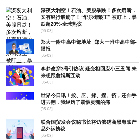
深夜大利空！石油、美股暴跌！多次熔断，
又有银行股崩了！“华尔街狼王” 被盯上，暴
跌超20%-全球热议
[05-03]
郑大一附中高中部地址_郑大一附中高中部-
播报
[05-03]
李梦改穿3号引热议 疑变相回应小三丑闻 未
来想跟詹姆斯互动
[05-03]
世界今日讯！按、压、揉、捏、挤，还伸手
进去翻，我经历了震慑灵魂的痛
[05-03]
联合国贸发会议秘书长将访俄磋商黑海农产
品外运协议
[05-03]