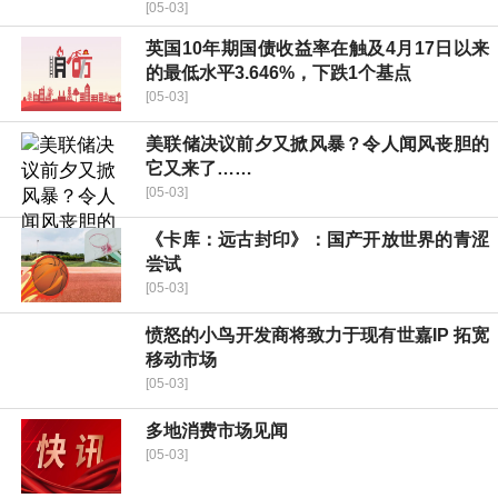
[05-03]
英国10年期国债收益率在触及4月17日以来
的最低水平3.646%，下跌1个基点
[05-03]
美联储决议前夕又掀风暴？令人闻风丧胆的
它又来了……
[05-03]
《卡库：远古封印》：国产开放世界的青涩
尝试
[05-03]
愤怒的小鸟开发商将致力于现有世嘉IP 拓宽
移动市场
[05-03]
多地消费市场见闻
[05-03]