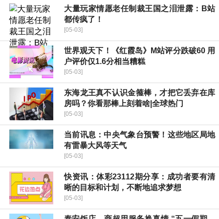
大量玩家情愿老任制裁王国之泪泄露：B站
都传疯了！
[05-03]
世界观天下！《红霞岛》M站评分跌破60 用
户评价仅1.6分相当糟糕
[05-03]
东海龙王真不认识金箍棒，才把它丢弃在库
房吗？你看那棒上刻着啥|全球热门
[05-03]
当前讯息：中央气象台预警！这些地区局地
有雷暴大风等天气
[05-03]
快资讯：体彩23112期分享：成功者要有清
晰的目标和计划，不断地追求梦想
[05-03]
泰安饭店、商超用服务换真情 “五一假期，