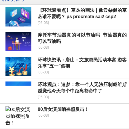
【环球聚看点】草丛的画法 | 像云朵似的草
丛谁不爱呢？ ps procreate sai2 csp2
[05-03]
摩托车节油器真的可以节油吗_节油器真的
可以节油吗
[05-03]
环球快资讯：唐山：文旅惠民活动丰富 游客
乐享“五一”假期
[05-03]
环球观点：追梦：靠一个人无法压制戴维斯
感觉他今天每个中距离都命中了
[05-03]
00后女演员晒裸照反击！
[05-03]