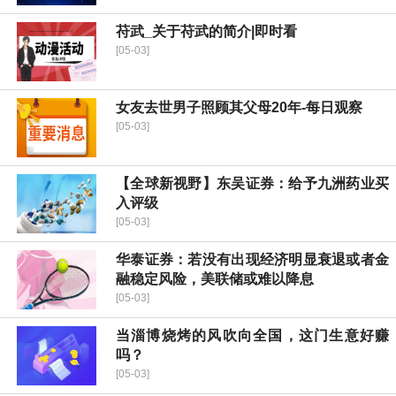
苻武_关于苻武的简介|即时看
[05-03]
女友去世男子照顾其父母20年-每日观察
[05-03]
【全球新视野】东吴证券：给予九洲药业买
入评级
[05-03]
华泰证券：若没有出现经济明显衰退或者金
融稳定风险，美联储或难以降息
[05-03]
当淄博烧烤的风吹向全国，这门生意好赚
吗？
[05-03]