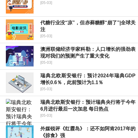
[05-03]
代糖行业没“凉”，但赤藓糖醇“崩了”|全球关
注
[05-03]
澳洲联储经济学家科勒：人口增长的强劲表
现对我们的预测产生了重大变化
[05-03]
瑞典北欧斯安银行：预计2024年瑞典GDP
增长0.6％，此前预计为1.1％
[05-03]
瑞典北欧斯安银行：预计瑞典央行将于今年
6月进行最后一次加息 每日热点
[05-03]
外媒锐评《红霞岛》：还不如阿肯2017年的
《掠食》强