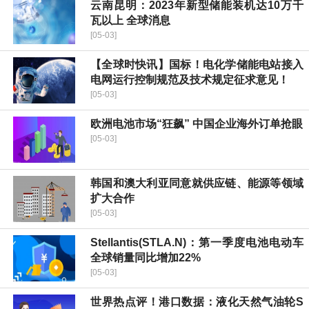
云南昆明：2023年新型储能装机达10万千
瓦以上 全球消息
[05-03]
【全球时快讯】国标！电化学储能电站接入
电网运行控制规范及技术规定征求意见！
[05-03]
欧洲电池市场“狂飙” 中国企业海外订单抢眼
[05-03]
韩国和澳大利亚同意就供应链、能源等领域
扩大合作
[05-03]
Stellantis(STLA.N)：第一季度电池电动车
全球销量同比增加22%
[05-03]
世界热点评！港口数据：液化天然气油轮S