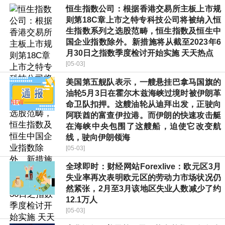
恒生指数公司：根据香港交易所主板上市规
则第18C章上市之特专科技公司将被纳入恒
生指数系列之选股范畴，恒生指数及恒生中
国企业指数除外。新措施将从截至2023年6
月30日之指数季度检讨开始实施 天天热点
[05-03]
美国第五舰队表示，一艘悬挂巴拿马国旗的
油轮5月3日在霍尔木兹海峡过境时被伊朗革
命卫队扣押。这艘油轮从迪拜出发，正驶向
阿联酋的富查伊拉港。而伊朗的快速攻击艇
在海峡中央包围了这艘船，迫使它改变航
线，驶向伊朗领海
[05-03]
全球即时：财经网站Forexlive：欧元区3月
失业率再次表明欧元区的劳动力市场状况仍
然紧张，2月至3月该地区失业人数减少了约
12.1万人
[05-03]