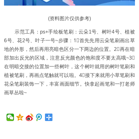
(资料图片仅供参考)
示范工具：ps+手绘板笔刷：云朵1号、树叶4号、植被
6号、花2号、叶子一号~步骤：1⃣首先先用云朵笔刷画出草
地的外形，然后再用亮暗色区分一下两边的位置。2⃣再在暗
部加出反光的区域，注意反光颜色的饱和度不要太高哦~3⃣
在明暗交接的位置加一些树叶，这个树叶就用的树叶笔刷和
植被笔刷，再画点笔触就可以啦。4⃣接下来就用小草笔刷和
花朵笔刷装饰一下，丰富画面细节。快拿起画笔和一打老师
画草丛啦~