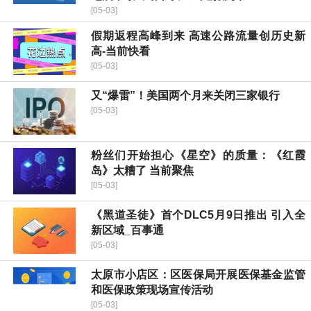
[05-03]
假期返程高峰到来 高速公路流量创历史新
高-当前快看
[05-03]
又“爆雷”！美国两个月来关闭三家银行
[05-03]
粉丝们开始担心《星空》的质量：《红霞
岛》太糟了 当前聚焦
[05-03]
《黑道圣徒》首个DLC5月9日推出 引入全
新区域_百事通
[05-03]
太原市小店区：区医保局开展医保基金监管
和医保政策现场宣传活动
[05-03]