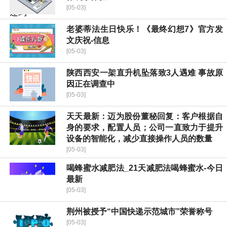
[05-03]
老婆蒂法生日快乐！《最终幻想7》官方发
文庆祝-信息
[05-03]
陕西西安一架直升机坠落致3人遇难 事故原
因正在调查中
[05-03]
天天最新：迈为股份董秘回复：客户根据自
身的要求，配置人员；公司一直致力于提升
设备的智能化，减少直接操作人员的数量
[05-03]
喝蜂蜜水减肥法_21天减肥法喝蜂蜜水-今日
最新
[05-03]
荆州被授予“中国快递示范城市”荣誉称号
[05-03]