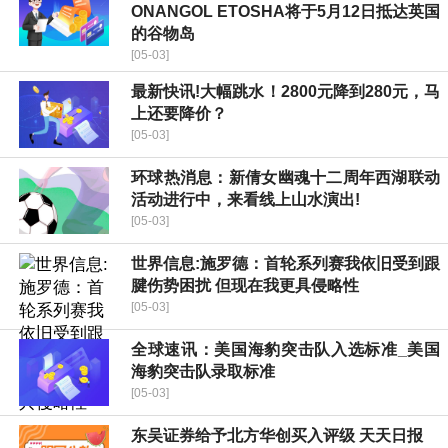
ONANGOL ETOSHA将于5月12日抵达英国
的谷物岛
[05-03]
最新快讯!大幅跳水！2800元降到280元，马
上还要降价？
[05-03]
环球热消息：新倩女幽魂十二周年西湖联动
活动进行中，来看线上山水演出!
[05-03]
世界信息:施罗德：首轮系列赛我依旧受到跟
腱伤势困扰 但现在我更具侵略性
[05-03]
全球速讯：美国海豹突击队入选标准_美国
海豹突击队录取标准
[05-03]
东吴证券给予北方华创买入评级 天天日报