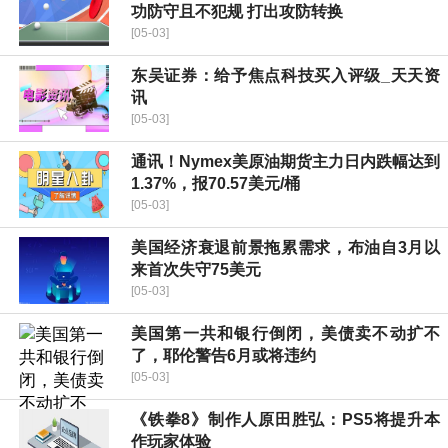
功防守且不犯规 打出攻防转换
[05-03]
东吴证券：给予焦点科技买入评级_天天资
讯
[05-03]
通讯！Nymex美原油期货主力日内跌幅达到
1.37%，报70.57美元/桶
[05-03]
美国经济衰退前景拖累需求，布油自3月以
来首次失守75美元
[05-03]
美国第一共和银行倒闭，美债卖不动扩不
了，耶伦警告6月或将违约
[05-03]
《铁拳8》制作人原田胜弘：PS5将提升本
作玩家体验