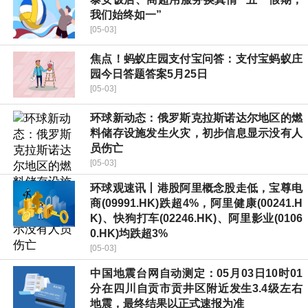
我们始终如一”
[05-03]
焦点！蚂蚁庄园支付宝问答：支付宝蚂蚁庄
园今日答题答案5月25日
[05-03]
环球新动态：俄罗斯克拉斯诺达尔地区的燃
料储存设施发生火灾，初步信息显示没有人
员伤亡
[05-03]
环球观速讯丨港股阿里概念股走低，宝尊电
商(09991.HK)跌超4%，阿里健康(00241.H
K)、快狗打车(02246.HK)、阿里影业(0106
0.HK)均跌超3%
[05-03]
中国地震台网自动测定：05月03日10时01
分在四川自贡市贡井区附近发生3.4级左右
地震，最终结果以正式速报为准