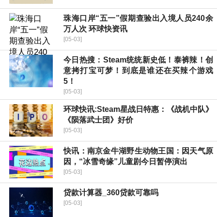
珠海口岸“五一”假期查验出入境人员240余
万人次 环球快资讯
[05-03]
今日热搜：Steam统统新史低！泰裤辣！创
意拷打宝可梦！到底是谁还在买辣个游戏
5！
[05-03]
环球快讯:Steam星战日特惠：《战机中队》
《陨落武士团》好价
[05-03]
快讯：南京金牛湖野生动物王国：因天气原
因，“冰雪奇缘”儿童剧今日暂停演出
[05-03]
贷款计算器_360贷款可靠吗
[05-03]