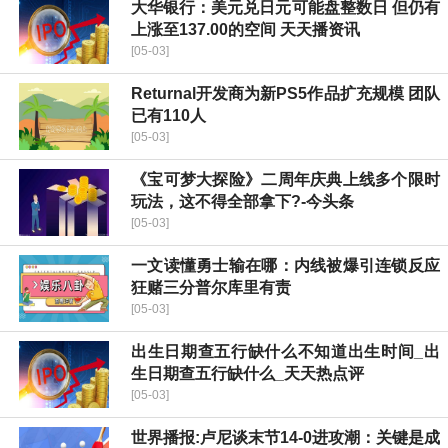
大华银行：美元兑日元可能盘整数日 但仍有
上涨至137.00的空间 天天播资讯
[05-03]
Returnal开发商为新PS5作品扩充规模 团队
已有110人
[05-03]
《宝可梦大探险》二周年庆典上线多个限时
玩法，这不得全部拿下?-今头条
[05-03]
一文读懂勇士输在哪：内线被爆引连锁反应
狂赌三分普尔库里有责
[05-03]
出生日期查五行缺什么不知道出生时间_出
生日期查五行缺什么_天天热点评
[05-03]
世界播报:卢尼谈末节14-0进攻潮：关键是成