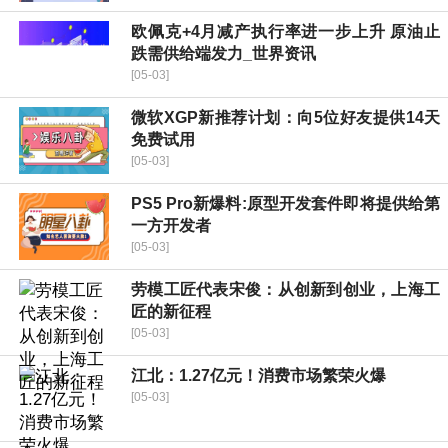
欧佩克+4月减产执行率进一步上升 原油止
跌需供给端发力_世界资讯
[05-03]
微软XGP新推荐计划：向5位好友提供14天
免费试用
[05-03]
PS5 Pro新爆料:原型开发套件即将提供给第
一方开发者
[05-03]
劳模工匠代表宋俊：从创新到创业，上海工
匠的新征程
[05-03]
江北：1.27亿元！消费市场繁荣火爆
[05-03]