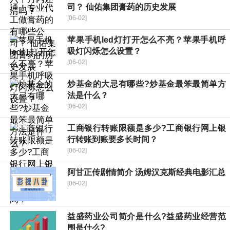
司？ 仙佑集团膏药的历史发展
[06-02]
苹果手机led灯打开怎么不亮？苹果手机呼
吸灯闪烁怎么设置？
[06-02]
炒基金的大忌有哪些?炒基金最笨最简单方
法是什么？
[06-02]
工商银行转账限额是多少?工商银行网上银
行转账到账要多长时间？
[06-02]
阿甘正传剧情简介 汤姆汉克斯经典电影汇总
[06-02]
益盛药业公司简介是什么?益盛药业经营范
围是什么?