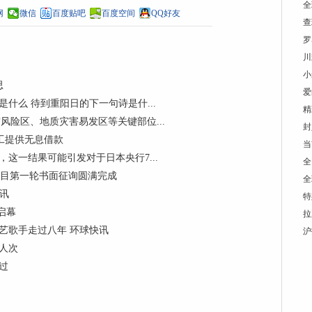
全
网
微信
百度贴吧
百度空间
QQ好友
查
罗
川
小
思
爱
什么 待到重阳日的下一句诗是什...
精
险区、地质灾害易发区等关键部位...
封
工提供无息借款
当
这一结果可能引发对于日本央行7...
全
项目第一轮书面征询圆满完成
全
资讯
特
启幕
拉
艺歌手走过八年 环球快讯
沪
人次
过