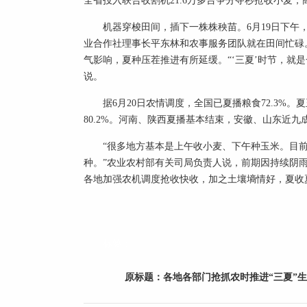
全省投入联合收割机21.6万多台争分夺秒抢收小麦，高
机器穿梭田间，插下一株株秧苗。6月19日下午
业合作社理事长平东林和农事服务团队就在田间忙碌。
气影响，夏种压茬推进有所延缓。“‘三夏’时节，就是
说。
据6月20日农情调度，全国已夏播粮食72.3%。夏
80.2%。河南、陕西夏播基本结束，安徽、山东近
“很多地方基本是上午收小麦、下午种玉米。目
种。”农业农村部有关司局负责人说，前期因持续阴
各地加强农机调度抢收快收，加之土壤墒情好，夏收
标签：
原标题：
各地各部门抢抓农时推进“三夏”生