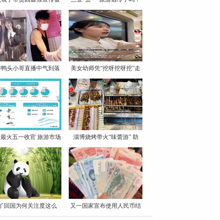
罚
博鸭头小哥直播中气到落
美女幼师凭“挖呀挖呀挖”走
泪
最火五一收官 旅游市场
淄博烧烤带火“味蕾游” 助
丫回国为何关注度这么
又一国家宣布使用人民币结
高？
算