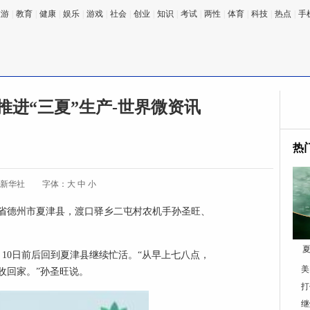
旅游
|
教育
|
健康
|
娱乐
|
游戏
|
社会
|
创业
|
知识
|
考试
|
两性
|
体育
|
科技
|
热点
|
手
推进“三夏”生产-世界微资讯
热
:新华社
字体：
大
中
小
省德州市夏津县，渡口驿乡二屯村农机手孙圣旺、
夏
10日前后回到夏津县继续忙活。“从早上七八点，
美
收回家。”孙圣旺说。
打
继