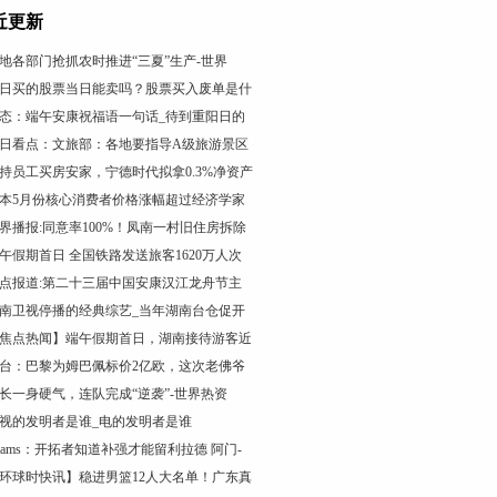
近更新
地各部门抢抓农时推进“三夏”生产-世界
日买的股票当日能卖吗？股票买入废单是什
态：端午安康祝福语一句话_待到重阳日的
日看点：文旅部：各地要指导A级旅游景区
持员工买房安家，宁德时代拟拿0.3%净资产
本5月份核心消费者价格涨幅超过经济学家
界播报:同意率100%！凤南一村旧住房拆除
午假期首日 全国铁路发送旅客1620万人次
点报道:第二十三届中国安康汉江龙舟节主
南卫视停播的经典综艺_当年湖南台仓促开
焦点热闻】端午假期首日，湖南接待游客近
台：巴黎为姆巴佩标价2亿欧，这次老佛爷
长一身硬气，连队完成“逆袭”-世界热资
视的发明者是谁_电的发明者是谁
hams：开拓者知道补强才能留利拉德 阿门-
环球时快讯】稳进男篮12人大名单！广东真