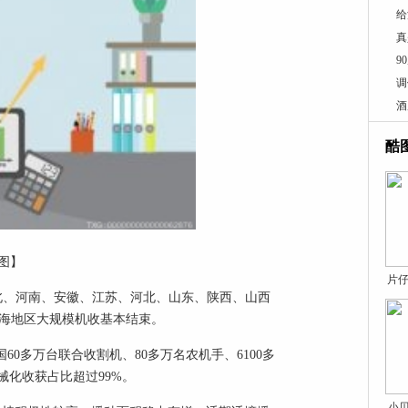
给
真
9
调
酒
酷
图】
片仔
北、河南、安徽、江苏、河北、山东、陕西、山西
黄淮海地区大规模机收基本结束。
60多万台联合收割机、80多万名农机手、6100多
化收获占比超过99%。
小