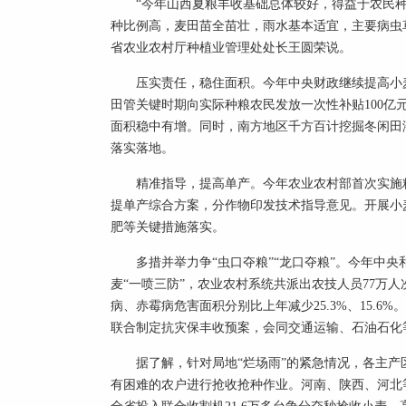
“今年山西夏粮丰收基础总体较好，得益于农民
种比例高，麦田苗全苗壮，雨水基本适宜，主要病虫
省农业农村厅种植业管理处处长王圆荣说。
压实责任，稳住面积。今年中央财政继续提高小
田管关键时期向实际种粮农民发放一次性补贴100亿
面积稳中有增。同时，南方地区千方百计挖掘冬闲田
落实落地。
精准指导，提高单产。今年农业农村部首次实施
提单产综合方案，分作物印发技术指导意见。开展小
肥等关键措施落实。
多措并举力争“虫口夺粮”“龙口夺粮”。今年中央
麦“一喷三防”，农业农村系统共派出农技人员77万
病、赤霉病危害面积分别比上年减少25.3%、15.
联合制定抗灾保丰收预案，会同交通运输、石油石化
据了解，针对局地“烂场雨”的紧急情况，各主
有困难的农户进行抢收抢种作业。河南、陕西、河北等