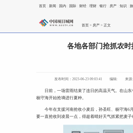
首页
|
新闻
|
国内
|
国际
|
财经
|
理财
|
银行
|
房产
|
知识
|
首页
>
房产
> 正文
各地各部门抢抓农时
发布时间：2023-06-23 09:03:41
编辑:
来源
日前，一场雷雨结束了连日的高温天气。在山东
杨守海开始抢墒进行夏种。
今年在支援河南抢收小麦后，孙圣旺、杨守海6月
要一直抢收到凌晨一点，得趁着晴好天气抓紧把麦子