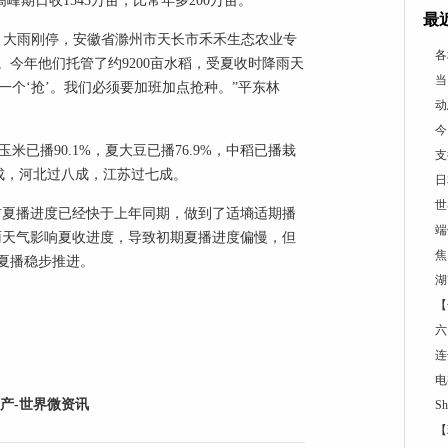
峰期日收1543万亩，比常年多200万亩。
最
，大雨刚停，安徽省滁州市天长市禾禾生态农业专
各
今年他们托管了约9200亩水稻，受夏收时降雨天
当
一个‘抢’。我们必须要加班加点抢种。”平东林
动
今
玉米已播90.1%，夏大豆已播76.9%，中稻已播栽
支
九成，河北过八成，江苏过七成。
日
世
前夏播进度已经快于上年同期，做到了适墒适期播
端
雨天气影响夏收进度，导致初期夏播进度偏慢，但
焦
夏播稳步推进。
湖
【
六
连
电
产-世界微资讯
S
【