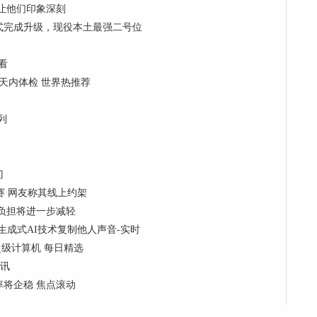
森让他们印象深刻
式完成升级，现役本土最强二号位
看
天内体检 世界热推荐
列
门
赛 网友称其线上约架
负担将进一步减轻
生成式AI技术复制他人声音-实时
超级计算机 每日精选
简讯
率将企稳 焦点滚动