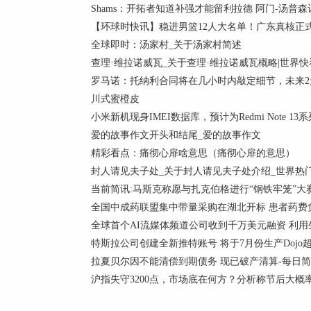
Shams：开拓者知道补强才能留利拉德 阿门-汤普
【环球时快讯】稳进男篮12人大名单！广东真核正
全球即时：汤家村_关于汤家村简述
查理·维拉诺威瓦_关于查理·维拉诺威瓦概略|世界快
罗马诺：托纳利合同将在几小时内敲定细节，未来2
川式蜜橙皮
小米新机现身IMEI数据库，预计为Redmi Note 13系
爱的故事作文开头和结尾_爱的故事作文
精彩看点：痛彻心扉啥意思（痛彻心扉的意思）
封人请见夫子处_关于封人请见夫子处介绍_世界热
当前简讯:马斯克称愿与扎克伯格进行“钢铁牢笼”大
全国中成药联盟集中带量采购在湖北开标 患者药费
全球首个AI流媒体频道公司收到千万美元融资 利用
特斯拉公司创建全新推特账号 将于7月份生产Dojo
拉夏贝尔因不能清偿到期债务 现已破产清算-每日
沪指失守3200点，市场底在何方？分析称节后大概