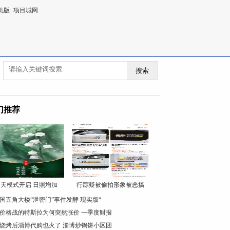
机版
|
项目城网
搜索
门推荐
天模式开启 日照增加
行踪疑被偷拍形象被恶搞
国五角大楼“泄密门”事件发酵 现实版“
价格战的特斯拉为何突然涨价 一季度财报
烧烤后淄博代购也火了 淄博炒锅饼小区团