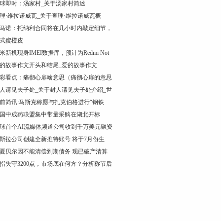
球即时：汤家村_关于汤家村简述
理·维拉诺威瓦_关于查理·维拉诺威瓦概
马诺：托纳利合同将在几小时内敲定细节，
式蜜橙皮
米新机现身IMEI数据库，预计为Redmi Not
的故事作文开头和结尾_爱的故事作文
彩看点：痛彻心扉啥意思（痛彻心扉的意思
人请见夫子处_关于封人请见夫子处介绍_世
前简讯:马斯克称愿与扎克伯格进行“钢铁
国中成药联盟集中带量采购在湖北开标
球首个AI流媒体频道公司收到千万美元融资
斯拉公司创建全新推特账号 将于7月份生
夏贝尔因不能清偿到期债务 现已破产清算
指失守3200点，市场底在何方？分析称节后