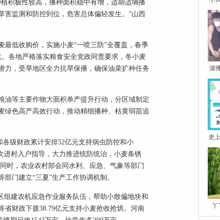
种植积极性较高，播种面积稳中有增，适期适墒播
草害监测和防控到位，危害总体偏轻发生。”山西
麦最低收购价，实施小麦“一喷三防”全覆盖，春季
元。各地严格落实粮食安全党政同责要求，冬小麦
潜力，受旱地区全力抗旱保播，确保油菜扩种任务
淄
粮油等主要作物大面积单产提升行动，分区域制定
麦绿色高产高效行动，推动精细播种、枯黄弱苗追
史上
和各级财政累计安排52亿元支持病虫防控和小
人次进村入户指导，大力推进统防统治，小麦条锈
6%。同时，农业农村部会同水利、应急、气象等部门
等部门建立“三夏”生产工作协调机制。
产区组建农机应急作业服务队伍，帮助小散偏地块和
丫
省财政下拨38.79亿元支持小麦抢收抢烘。河南