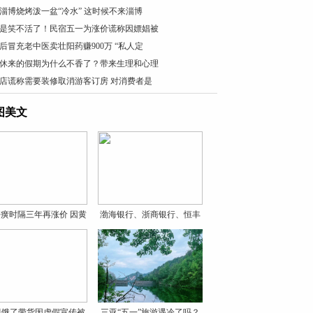
淄博烧烤泼一盆“冷水” 这时候不来淄博
是笑不活了！民宿五一为涨价谎称因嫖娼被
0后冒充老中医卖壮阳药赚900万 “私人定
休来的假期为什么不香了？带来生理和心理
店谎称需要装修取消游客订房 对消费者是
图美文
癀时隔三年再涨价 因黄
渤海银行、浙商银行、恒丰
银
贝饿了带货因虚假宣传被
三亚“五一”旅游遇冷了吗？