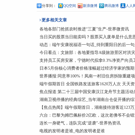
分享到：
QQ空间
新浪微博
腾讯微博
人人
>更多相关文章
各地各部门抢抓农时推进“三夏”生产-世界微资讯
当日买的股票当日能卖吗？股票买入废单是什么意
动态：端午安康祝福语一句话_待到重阳日的后一句是
今日看点：文旅部：各地要指导A级旅游景区对洪灾风
支持员工买房安家，宁德时代拟拿0.3%净资产向员
日本5月份核心消费者价格涨幅超过经济学家的预期，
世界播报:同意率100%！凤南一村旧住房拆除重建
端午假期首日 全国铁路发送旅客1620万人次 天天
焦点报道:第二十三届中国安康汉江龙舟节主题活动
湖南卫视停播的经典综艺_当年湖南台仓促开播的综
【焦点热闻】端午假期首日，湖南接待游客近123万
六台：巴黎为姆巴佩标价2亿欧，这次老佛爷不会错
连长一身硬气，连队完成“逆袭”-世界热资讯
电视的发明者是谁_电的发明者是谁