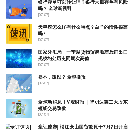
银行存单可以转让吗？银行大额存单有风险
吗？|全球新视野
[07-07]
天秤座怎么样有什么特点？白羊的悟性很高
吗?
[07-07]
国家外汇局：一季度货物贸易顺差及进出口
规模均处历史同期次高值
[07-07]
要不，跟投？ 全球播报
[07-07]
全球新消息丨V观财报｜智明达第二大股东
短线交易致歉
[07-07]
拿证速递| 松江佘山国贸鹭原于7月7日开启