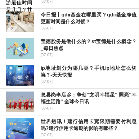
[07-07]
今日报丨qdii基金在哪里买？qdii基金净值
更新时间是什么时候？
[07-07]
宝德股份是做什么的？st宝德是什么概念？
_每日焦点
[07-07]
ip地址划分为哪几类？手机ip地址怎么切
换？-天天快报
[07-07]
​息县岗李店乡：争创“文明幸福星” 照亮“幸
福生活路” 全球今日讯
[07-07]
世界短讯！建行信用卡宽限期需要付利息
吗?建行信用卡逾期的影响有哪些？
[07-07]