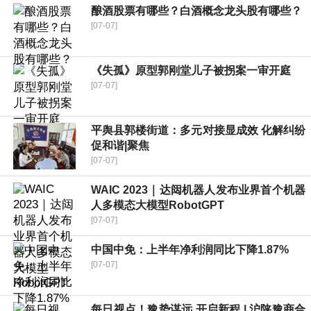
酿酒股票有哪些？白酒概念龙头股有哪些？
[07-07]
《失孤》原型郭刚堂儿子被拐案一审开庭
[07-07]
平舆县郭楼街道：多元对接显成效 化解纠纷
促和谐|聚焦
[07-07]
WAIC 2023｜达闼机器人发布业界首个机器
人多模态大模型RobotGPT
[07-07]
中国中免：上半年净利润同比下降1.87%
[07-07]
每日视点！豫势谋远 开启新程 | 沪陕豫商合