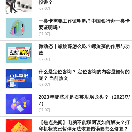
投诉？
[07-07]
一类卡需要工作证明吗？中国银行办一类卡
要证明吗?
[07-07]
微动态丨螺旋藻怎么吃？螺旋藻的作用与功
效
[07-07]
什么是定位咨询？ 定位咨询的内容是如何的
呢？ 当前热文
[07-07]
2023年哪些才是石英坩埚龙头？（2023/7/
7）
[07-07]
【焦点热闻】电脑不能联网该如何解决？打
印机状态已暂停无法恢复错误要怎么修复？