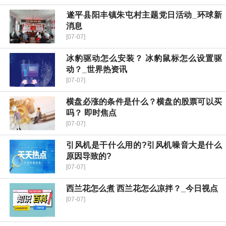
​遂平县阳丰镇朱屯村主题党日活动_环球新
消息
[07-07]
冰豹驱动怎么安装？ 冰豹鼠标怎么设置驱
动？_世界热资讯
[07-07]
横盘必涨的条件是什么？横盘的股票可以买
吗？ 即时焦点
[07-07]
引风机是干什么用的?引风机噪音大是什么
原因导致的?
[07-07]
西兰花怎么煮 西兰花怎么凉拌？_今日视点
[07-07]