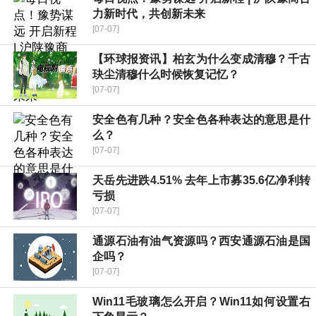
力新时代，共创新未来
[07-07]
【环球报资讯】柏玄为什么变成清穆？千古
玦尘清穆什么时候恢复记忆？
[07-07]
安全色有几种？安全色各种表达的意思是什
么？
[07-07]
天岳先进跌4.51% 去年上市募35.6亿净利转
亏损
[07-07]
通源石油有油气资源吗？西安通源石油是国
企吗？
[07-07]
Win11毛玻璃怎么开启？Win11如何设置右