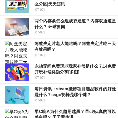
么分区|天天短讯
[07-07]
两个内存条怎么组成双通道？内存双通道是
什么？ 环球要闻
[07-07]
阿兹夫定片老人能吃吗？阿兹夫定片吃三天
有效果吗？
[07-07]
永劫无间免费玩老玩家补偿是什么 7.14免费
开玩补偿奖励分享[多图]
[07-07]
每日资讯：steam搬砖项目选品软件的好处
是什么？csgo扔枪是哪个键？
[07-07]
早C晚A为什么越用越黑？早c晚a真的可以
美白吗？|天天看热讯