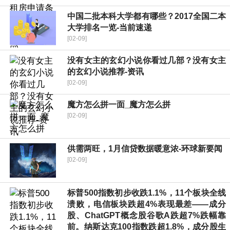
中国二批本科大学都有哪些？2017全国二本
大学排名一览-当前速递
[02-09]
没有女主的玄幻小说你看过几部？没有女主
的玄幻小说推荐-资讯
[02-09]
魔方怎么拼一面_魔方怎么拼
[02-09]
供需两旺，1月信贷数据暖意浓-环球新要闻
[02-09]
标普500指数初步收跌1.1%，11个板块全线
溃败，电信板块跌超4%表现最差——成分
股、ChatGPT概念股谷歌A跌超7%跌幅靠
前。纳斯达克100指数跌超1.8%，成分股生