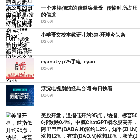
一个连续信道的信道容量受_传输时所占用
的信道
[02-09]
小学语文校本教研计划3篇-环球今头条
[02-09]
cyansky p25手电_cyan
[02-09]
浮沉电视剧的经典台词-每日快看
[02-09]
美股开盘，道指低开约95点，纳指、标普50
0指数跌0.4%。中概ChatGPT概念股高开，
阿里巴巴(BABA.N)涨约1.2%，知乎(ZH.N)
涨超12%，有道(DAO.N)涨超18%，极光(J