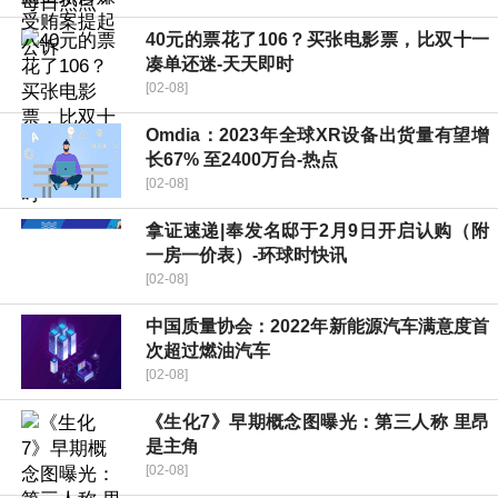
40元的票花了106？买张电影票，比双十一
凑单还迷-天天即时
[02-08]
Omdia：2023年全球XR设备出货量有望增
长67% 至2400万台-热点
[02-08]
拿证速递|奉发名邸于2月9日开启认购（附
一房一价表）-环球时快讯
[02-08]
中国质量协会：2022年新能源汽车满意度首
次超过燃油汽车
[02-08]
《生化7》早期概念图曝光：第三人称 里昂
是主角
[02-08]