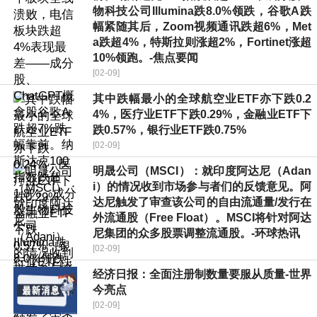
物科技公司Illumina跌8.0%领跌，谷歌A跌
幅紧随其后，Zoom视频通讯跌超6%，Met
a跌超4%，特斯拉则涨超2%，Fortinet涨超
10%领跑。-焦点要闻
[02-09]
其中跌幅最小的全球航空业ETF亦下跌0.2
4%，医疗业ETF下跌0.29%，金融业ETF下
跌0.57%，银行业ETF跌0.75%
[02-09]
明晟公司（MSCI）：就印度阿达尼（Adan
i）的情况收到市场参与者们的反馈意见。阿
达尼触发了审查该公司的自由流通量/发行在
外流通股（Free Float）。MSCI将针对阿达
尼集团的众多股票调整流通股。-环球热讯
[02-09]
经济日报：全面注册制数量要服从质量-世界
今亮点
[02-09]