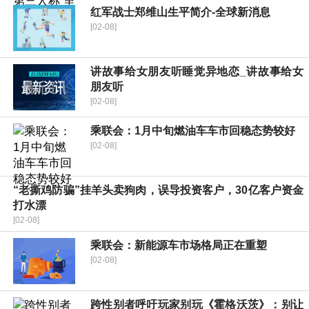
红军战士郑维山生平简介-全球新消息
[02-08]
讲故事给女朋友听睡觉异地恋_讲故事给女
朋友听
[02-08]
乘联会：1月中旬燃油车车市回稳态势较好
[02-08]
“老撕鸡防骗”挂羊头卖狗肉，误导投资客户，30亿客户资金
打水漂
[02-08]
乘联会：新能源车市场格局正在重塑
[02-08]
跨性别者呼吁玩家别玩《霍格沃茨》：别让