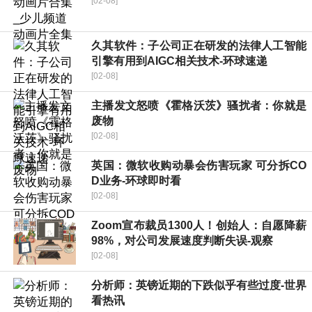
[02-08]
久其软件：子公司正在研发的法律人工智能
引擎有用到AIGC相关技术-环球速递
[02-08]
主播发文怒喷《霍格沃茨》骚扰者：你就是
废物
[02-08]
英国：微软收购动暴会伤害玩家 可分拆CO
D业务-环球即时看
[02-08]
Zoom宣布裁员1300人！创始人：自愿降薪
98%，对公司发展速度判断失误-观察
[02-08]
分析师：英镑近期的下跌似乎有些过度-世界
看热讯