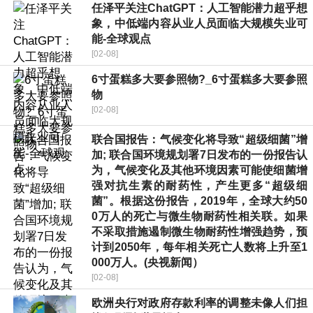
任泽平关注ChatGPT：人工智能潜力超乎想
象，中低端内容从业人员面临大规模失业可
能-全球观点
[02-08]
6寸蛋糕多大要参照物?_6寸蛋糕多大要参照
物
[02-08]
联合国报告：气候变化将导致“超级细菌”增
加; 联合国环境规划署7日发布的一份报告认
为，气候变化及其他环境因素可能使细菌增
强对抗生素的耐药性，产生更多“超级细
菌”。根据这份报告，2019年，全球大约50
0万人的死亡与微生物耐药性相关联。如果
不采取措施遏制微生物耐药性增强趋势，预
计到2050年，每年相关死亡人数将上升至1
000万人。(央视新闻）
[02-08]
欧洲央行对政府存款利率的调整未像人们担