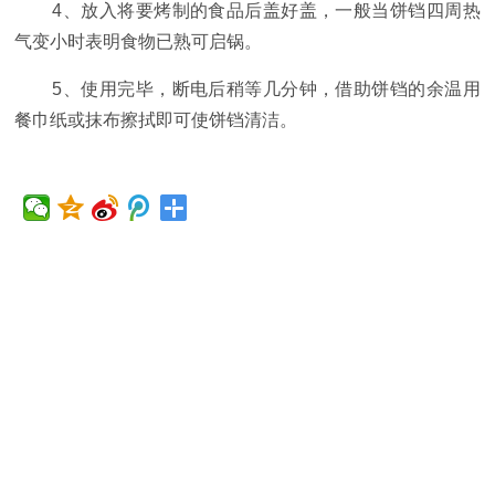
4、放入将要烤制的食品后盖好盖，一般当饼铛四周热
气变小时表明食物已熟可启锅。
5、使用完毕，断电后稍等几分钟，借助饼铛的余温用
餐巾纸或抹布擦拭即可使饼铛清洁。