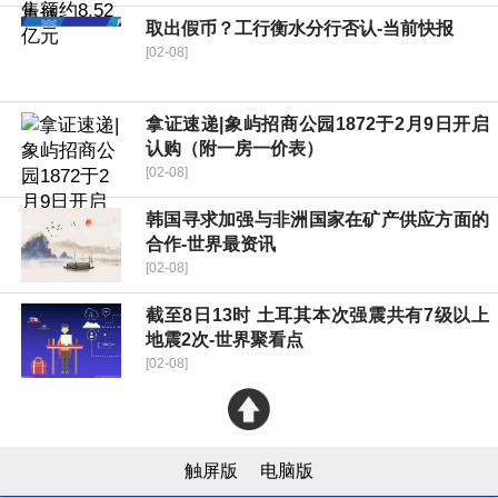
取出假币？工行衡水分行否认-当前快报
[02-08]
拿证速递|象屿招商公园1872于2月9日开启
认购（附一房一价表）
[02-08]
韩国寻求加强与非洲国家在矿产供应方面的
合作-世界最资讯
[02-08]
截至8日13时 土耳其本次强震共有7级以上
地震2次-世界聚看点
[02-08]
触屏版
电脑版