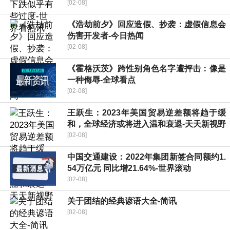
[02-08]
《浩劫前夕》回应造假、抄袭：虚假信息会
伤害开发者-今日热闻
[02-08]
《霍格沃茨》跨性别角色名字遭抨击：像是
一种侮辱-全球看点
[02-08]
王跃生：2023年美国贸易逆差额将趋于缓
和，全球经济或将进入温和衰退-天天新视野
[02-08]
中国交通建设：2022年集团新签合同额约1.
54万亿元 同比增21.64%-世界滚动
[02-08]
关于团结的经典谚语大全-简讯
[02-08]