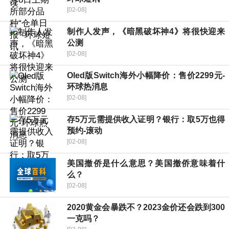
[02-08]
制作人发声，《暗黑破坏神4》将很快迎来
公测
[02-08]
Oled版Switch海外小幅降价：售价2299元-
环球热消息
[02-08]
存5万元需提供收入证明？银行：取5万也得
预约-滚动
[02-08]
美国撤侨是什么意思？美国撤侨意味着什
么？
[02-08]
2020黄金会暴跌不？2023金价还会跌到300
一克吗？