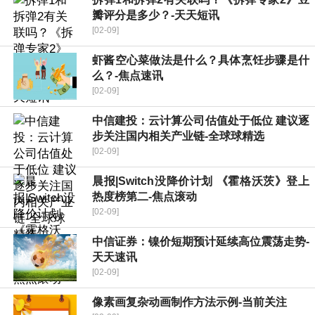
瓣评分是多少？-天天短讯
[02-09]
虾酱空心菜做法是什么？具体烹饪步骤是什
么？-焦点速讯
[02-09]
中信建投：云计算公司估值处于低位 建议逐
步关注国内相关产业链-全球球精选
[02-09]
晨报|Switch没降价计划 《霍格沃茨》登上
热度榜第二-焦点滚动
[02-09]
中信证券：镍价短期预计延续高位震荡走势-
天天速讯
[02-09]
像素画复杂动画制作方法示例-当前关注