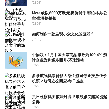
[02-08]
Meta或以8000万欧元折价转手都柏林办公
室-世界快播报
[02-08]
如何制作一款呈现小众文化的游戏？
[02-08]
中物联：1月中国大宗商品指数为100.4% 预
计企业盈利逐步回升-环球滚动
[02-08]
多条航线机票价格大涨？航司停止投放低价
机票？航司这么回应-每日热点
[02-08]
贵州检察机关依法对高卫东涉嫌受贿案提起
公诉
[02-08]