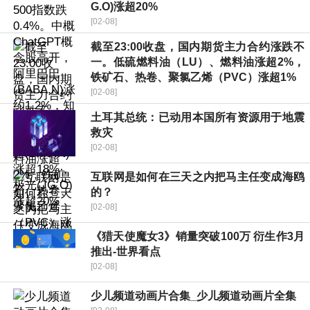
G.O)涨超20%
[02-08]
截至23:00收盘，国内期货主力合约涨跌不
一。低硫燃料油（LU）、燃料油涨超2%，
铁矿石、热卷、聚氯乙烯（PVC）涨超1%
[02-08]
土耳其总统：已动用本国所有资源用于地震
救灾
[02-08]
互联网是如何在三天之内把马主任变成海鸥
的？
[02-08]
《猎天使魔女3》销量突破100万 衍生作3月
推出-世界看点
[02-08]
少儿频道动画片合集_少儿频道动画片全集