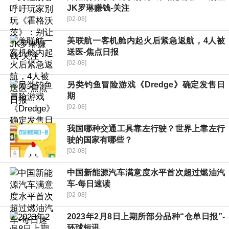
JK罗琳赚钱-关注
[02-08]
美联航一客机舱内起火后紧急返航，4人被
送医-焦点日报
[02-08]
另类钓鱼冒险游戏《Dredge》确定发售日
期
[02-08]
我国哪种交通工具靠左行驶？世界上靠左行
驶的国家有哪些？
[02-08]
中国新能源汽车满意度水平首次超过燃油汽
车-每日速读
[02-08]
2023年2月8日上期所部分品种“仓单日报”-
环球短讯