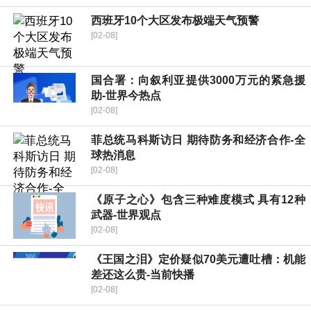
西班牙10个大区发布极端天气预警
[02-08]
国合署：向叙利亚提供3000万元的紧急援
助-世界今热点
[02-08]
菲总统马科斯访日 期待防务和经济合作-全
球热消息
[02-08]
《原子之心》包含三种难度模式 具有12种
武器-世界观点
[02-08]
《王国之泪》定价疑似70美元遭吐槽：机能
差还这么贵-当前快播
[02-08]