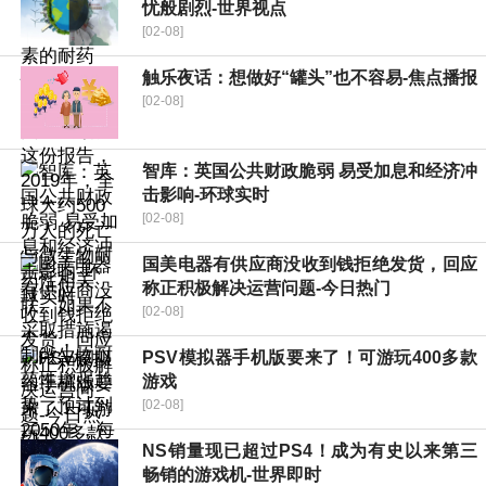
忧般剧烈-世界视点
[02-08]
触乐夜话：想做好“罐头”也不容易-焦点播报
[02-08]
智库：英国公共财政脆弱 易受加息和经济冲
击影响-环球实时
[02-08]
国美电器有供应商没收到钱拒绝发货，回应
称正积极解决运营问题-今日热门
[02-08]
PSV模拟器手机版要来了！可游玩400多款
游戏
[02-08]
NS销量现已超过PS4！成为有史以来第三
畅销的游戏机-世界即时