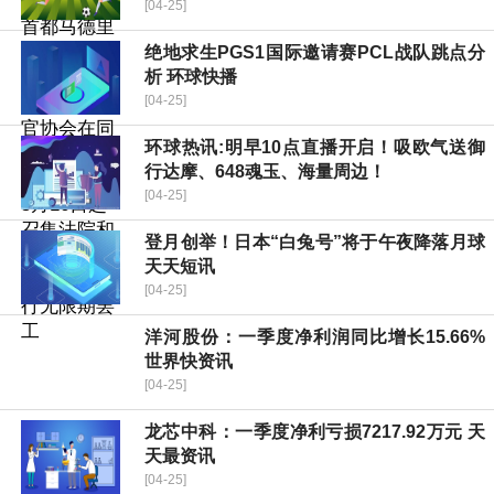
[04-25]
绝地求生PGS1国际邀请赛PCL战队跳点分
析 环球快播
[04-25]
环球热讯:明早10点直播开启！吸欧气送御
行达摩、648魂玉、海量周边！
[04-25]
登月创举！日本“白兔号”将于午夜降落月球
天天短讯
[04-25]
洋河股份：一季度净利润同比增长15.66%
世界快资讯
[04-25]
龙芯中科：一季度净利亏损7217.92万元 天
天最资讯
[04-25]