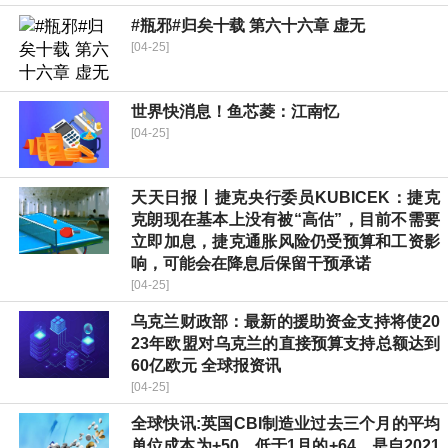
#瓶邪#归矣十载 第六十六章 虚无
[04-25]
世界快消息！鱼芯菱：江南忆
[04-25]
天天日报丨捷克央行委员KUBICEK：捷克
克朗现在基本上没有被“高估”，目前不需要
立即加息，捷克通胀风险仍受预算和工资影
响，可能会在降息后保留干预承诺
[04-25]
乌克兰财政部：最新的援助资金支持将使20
23年欧盟对乌克兰的直接预算支持总额达到
60亿欧元 全球报资讯
[04-25]
全球快讯:英国CBI制造业过去三个月的平均
单位成本为+50，低于1月的+64，是自2021