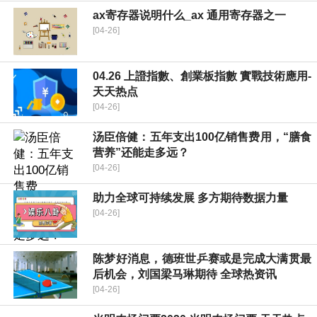
ax寄存器说明什么_ax 通用寄存器之一
[04-26]
04.26 上證指數、創業板指數 實戰技術應用-
天天热点
[04-26]
汤臣倍健：五年支出100亿销售费用，“膳食
营养”还能走多远？
[04-26]
助力全球可持续发展 多方期待数据力量
[04-26]
陈梦好消息，德班世乒赛或是完成大满贯最
后机会，刘国梁马琳期待 全球热资讯
[04-26]