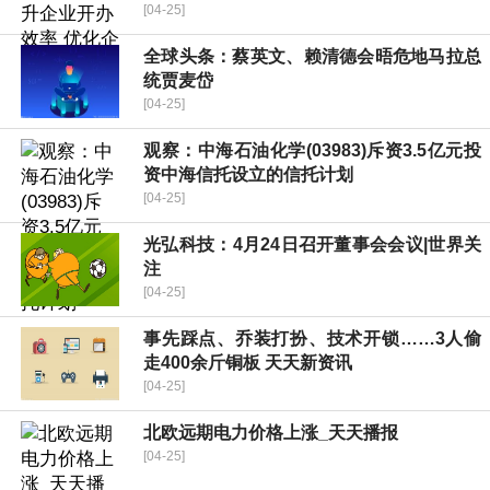
[04-25]
全球头条：蔡英文、赖清德会晤危地马拉总
统贾麦岱
[04-25]
观察：中海石油化学(03983)斥资3.5亿元投
资中海信托设立的信托计划
[04-25]
光弘科技：4月24日召开董事会会议|世界关
注
[04-25]
事先踩点、乔装打扮、技术开锁……3人偷
走400余斤铜板 天天新资讯
[04-25]
北欧远期电力价格上涨_天天播报
[04-25]