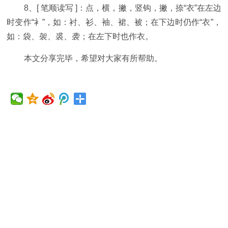
8、[ 笔顺读写 ]：点，横，撇，竖钩，撇，捺“衣”在左边
时变作“衤”，如：衬、衫、袖、裙、被；在下边时仍作“衣”，
如：袋、袈、裘、袭；在左下时也作衣。
本文分享完毕，希望对大家有所帮助。