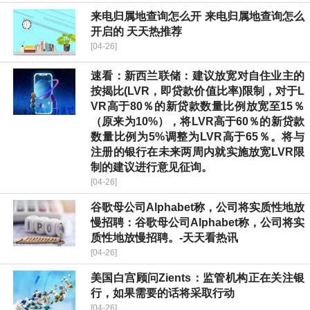
来电归属地查询怎么开 来电归属地查询怎么
开启的 天天热推荐
[04-26]
速看：新西兰联储：建议放宽对自住业主的
按揭比(LVR，即贷款价值比率)限制，对于L
VR高于80％的新贷款数量比例放宽至15％
（原来为10%），将LVR高于60％的新贷款
数量比例为5%调整为LVR高于65％。将与
注册的银行在未来两周内就实施放宽LVR限
制的建议进行意见征询。
[04-26]
谷歌母公司Alphabet称，公司将实质性地放
慢招聘：谷歌母公司Alphabet称，公司将实
质性地放慢招聘。-天天看热讯
[04-26]
美国白宫顾问Zients：监管机构正在关注银
行，如果需要的话将采取行动
[04-26]