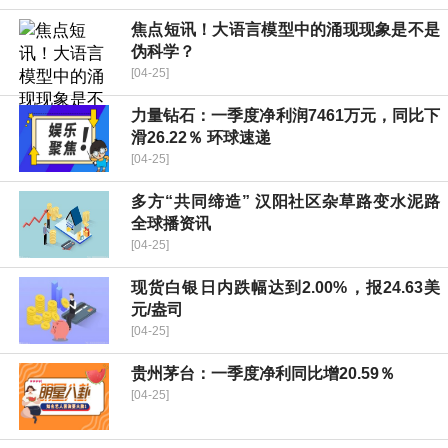
焦点短讯！大语言模型中的涌现现象是不是
伪科学？
[04-25]
力量钻石：一季度净利润7461万元，同比下
滑26.22％ 环球速递
[04-25]
多方“共同缔造” 汉阳社区杂草路变水泥路
全球播资讯
[04-25]
现货白银日内跌幅达到2.00%，报24.63美
元/盎司
[04-25]
贵州茅台：一季度净利同比增20.59％
[04-25]