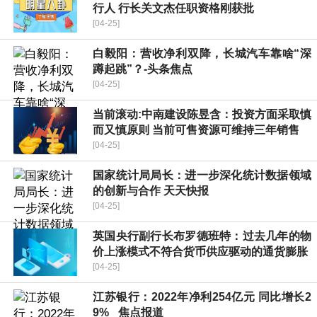
行人 行长关文杰任职资格刚获批
[04-25]
白毅阳：营收净利双降，长城汽车靠啥“深
蹲起跳”？-头条焦点
[04-25]
当前滚动:中南建设陈昱含：投资方面采取慎
而又慎原则 当前可售资源可维持三年销售
[04-25]
国家统计局局长：进一步深化统计数据领域
的创新与合作 天天快报
[04-25]
英国央行副行长布罗德班特：过去几年的物
价上涨模式不符合货币供应驱动的通货膨胀
[04-25]
江苏银行：2022年净利254亿元 同比增长2
9% _焦点报道