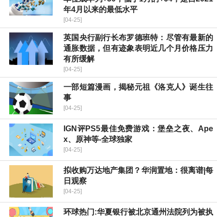
年4月以来的最低水平
[04-25]
英国央行副行长布罗德班特：尽管有最新的
通胀数据，但有迹象表明近几个月价格压力
有所缓解
[04-25]
一部短篇漫画，揭秘元祖《洛克人》诞生往
事
[04-25]
IGN评PS5最佳免费游戏：堡垒之夜、Ape
x、原神等-全球独家
[04-25]
拟收购万达地产集团？华润置地：很离谱|每
日观察
[04-25]
环球热门:华夏银行被北京通州法院列为被执