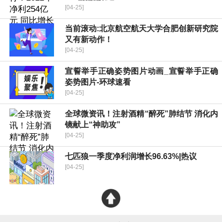
[04-25]
当前滚动:北京航空航天大学合肥创新研究院
又有新动作！
[04-25]
宣誓举手正确姿势图片动画_宣誓举手正确
姿势图片-环球速看
[04-25]
全球微资讯！注射酒精“醉死”肺结节 消化内
镜献上“神助攻”
[04-25]
七匹狼一季度净利润增长96.63%|热议
[04-25]