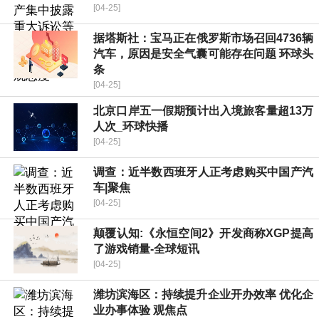
[04-25]
据塔斯社：宝马正在俄罗斯市场召回4736辆
汽车，原因是安全气囊可能存在问题 环球头
条
[04-25]
北京口岸五一假期预计出入境旅客量超13万
人次_环球快播
[04-25]
调查：近半数西班牙人正考虑购买中国产汽
车|聚焦
[04-25]
颠覆认知:《永恒空间2》开发商称XGP提高
了游戏销量-全球短讯
[04-25]
潍坊滨海区：持续提升企业开办效率 优化企
业办事体验 观焦点