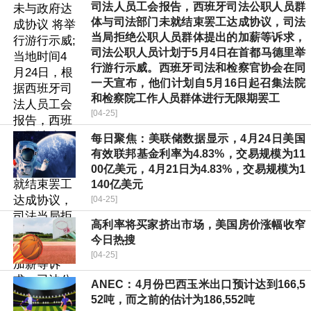
司法人员工会报告，西班牙司法公职人员群
体与司法部门未就结束罢工达成协议，司法
当局拒绝公职人员群体提出的加薪等诉求，
司法公职人员计划于5月4日在首都马德里举
行游行示威。西班牙司法和检察官协会在同
一天宣布，他们计划自5月16日起召集法院
和检察院工作人员群体进行无限期罢工
[04-25]
每日聚焦：美联储数据显示，4月24日美国
有效联邦基金利率为4.83%，交易规模为11
00亿美元，4月21日为4.83%，交易规模为1
140亿美元
[04-25]
高利率将买家挤出市场，美国房价涨幅收窄
今日热搜
[04-25]
ANEC：4月份巴西玉米出口预计达到166,5
52吨，而之前的估计为186,552吨