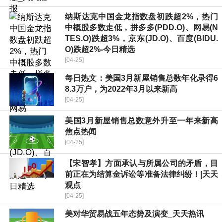
纳斯达克中国金龙指数盘初跌超2%，热门
中概股多数走低，拼多多(PDD.O)、网易(N
TES.O)跌超3%，京东(JD.O)、百度(BIDU.
O)跌超2%-今日精选
[04-25]
每日热文：美国3月新屋销售总数年化录得6
8.3万户，为2022年3月以来新高
[04-25]
美国3月新屋销售总数意外升至一年来新高
焦点热闻
[04-25]
【宋智孝】方面承认与所属公司的矛盾，目
前正在为结算金诉讼等准备法律纠纷！|天天
观点
[04-25]
美对华贸易战五年态势及演变_天天热讯