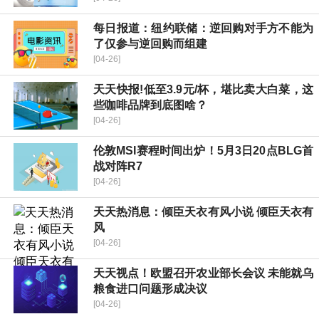
每日报道：纽约联储：逆回购对手方不能为
了仅参与逆回购而组建
[04-26]
天天快报!低至3.9元/杯，堪比卖大白菜，这
些咖啡品牌到底图啥？
[04-26]
伦敦MSI赛程时间出炉！5月3日20点BLG首
战对阵R7
[04-26]
天天热消息：倾臣天衣有风小说 倾臣天衣有
风
[04-26]
天天视点！欧盟召开农业部长会议 未能就乌
粮食进口问题形成决议
[04-26]