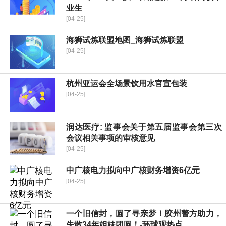
业生
[04-25]
海狮试炼联盟地图_海狮试炼联盟
[04-25]
杭州亚运会全场景饮用水官宣包装
[04-25]
润达医疗: 监事会关于第五届监事会第三次
会议相关事项的审核意见
[04-25]
中广核电力拟向中广核财务增资6亿元
[04-25]
一个旧信封，圆了寻亲梦！胶州警方助力，
失散34年姐妹团圆！-环球观热点