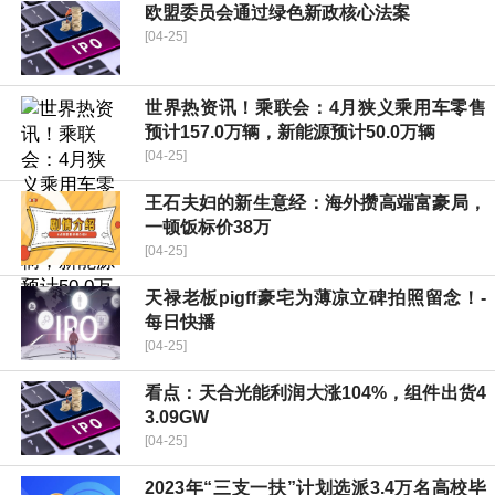
欧盟委员会通过绿色新政核心法案
[04-25]
世界热资讯！乘联会：4月狭义乘用车零售
预计157.0万辆，新能源预计50.0万辆
[04-25]
王石夫妇的新生意经：海外攒高端富豪局，
一顿饭标价38万
[04-25]
天禄老板pigff豪宅为薄凉立碑拍照留念！-
每日快播
[04-25]
看点：天合光能利润大涨104%，组件出货4
3.09GW
[04-25]
2023年“三支一扶”计划选派3.4万名高校毕