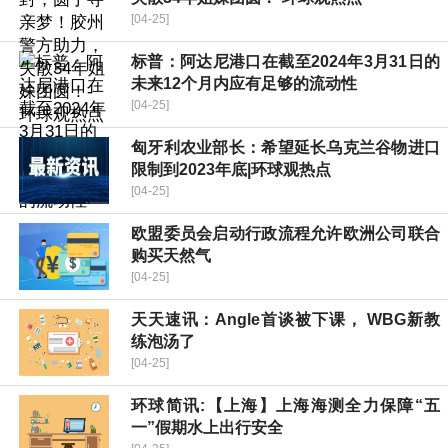
[04-25]
标普：阿达尼港口在截至2024年3月31日的
未来12个月内应有足够的流动性
[04-25]
匈牙利农业部长：希望延长乌克兰谷物进口
限制到2023年底|环球观热点
[04-25]
欧盟委员会启动行政流程允许欧洲公司联合
购买天然气
[04-25]
天天速讯：Angle首谈被下课， WBG新教
练泡汤了
[04-25]
环球简讯:【上海】上海海测全力保障“五
一”假期水上出行安全