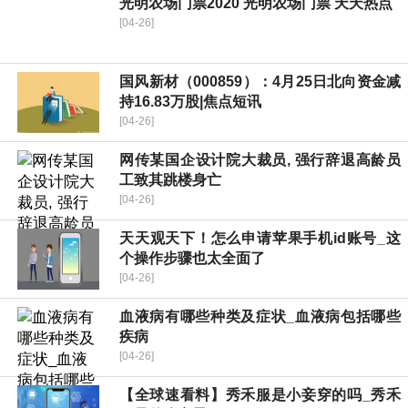
光明农场门票2020 光明农场门票 天天热点
[04-26]
国风新材（000859）：4月25日北向资金减
持16.83万股|焦点短讯
[04-26]
网传某国企设计院大裁员, 强行辞退高龄员
工致其跳楼身亡
[04-26]
天天观天下！怎么申请苹果手机id账号_这
个操作步骤也太全面了
[04-26]
血液病有哪些种类及症状_血液病包括哪些
疾病
[04-26]
【全球速看料】秀禾服是小妾穿的吗_秀禾