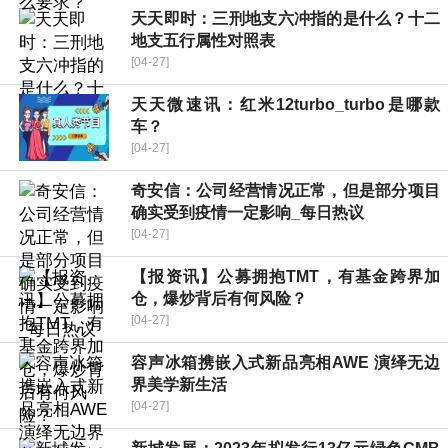
天天即时：三刑地支六冲指的是什么？十二
地支五行属性对照表
[04-27]
天天微速讯：红米12turbo_turbo是哪款
车？
[04-27]
奇安信：公司经营情况正常，但是部分项目
确实受到疫情一定影响_每日热议
[04-27]
【报资讯】公募拥抱TMT，有基金跨界加
仓，爆炒背后有何风险？
[04-27]
容声冰箱携嵌入式新品亮相AWE 演绎无边
界美学新生活
[04-27]