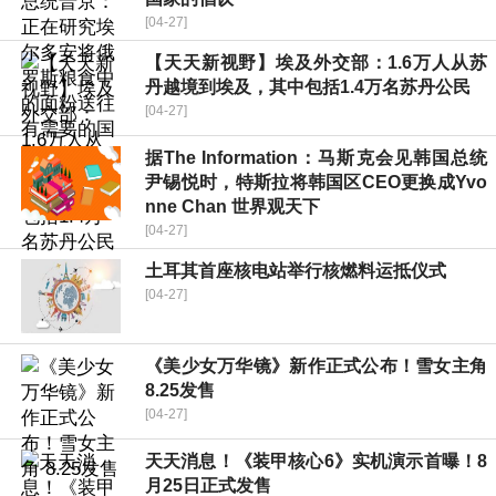
[04-27]
【天天新视野】埃及外交部：1.6万人从苏
丹越境到埃及，其中包括1.4万名苏丹公民
[04-27]
据The Information：马斯克会见韩国总统
尹锡悦时，特斯拉将韩国区CEO更换成Yvo
nne Chan 世界观天下
[04-27]
土耳其首座核电站举行核燃料运抵仪式
[04-27]
《美少女万华镜》新作正式公布！雪女主角
8.25发售
[04-27]
天天消息！《装甲核心6》实机演示首曝！8
月25日正式发售