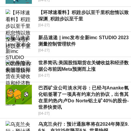
[04-27]
【环球速看料】积跬步以至千里积怠惰以致
深渊_积跬步以至千里
[04-27]
新品速递 | imc发布全新imc STUDIO 2023
测量控制管理软件
[04-27]
世界简讯:美国股指期货在关键收益和经济数
据公布前因Meta预测而上涨
[04-27]
巴西矿业公司淡水河谷：已经与Ananke氧
化铝签署了一项具有约束力的协议，出售其
在里约热内卢Do Norte铝土矿40%的股份-
世界快资讯
[04-27]
乌克兰央行：预计通胀率将在2024年降至9.
6％，在2025年降至6％_世界快报