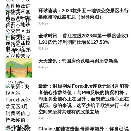
环球速读：2023杭州五一地铁公交景区出行
换乘接驳线路汇总（附导乘图）
[04-27]
全球时讯：香江控股2023年第一季度营收1
1.91亿元 净利润同比增长127.53%
[04-27]
天天速讯：韩国房价跌幅再创历史新高
[04-27]
最新：财经网站Forexlive评欧元区4月消费
者信心指数终值：与PMI反映的情况相符，
即服务业信心正在回升，而制造业信心正在
减弱。总的来说，这至少给了欧洲央行一些
空间来坚持其现有的政策立场
[04-27]
Chalice皮鞋攻击超哥崇洋媚外：你自己说