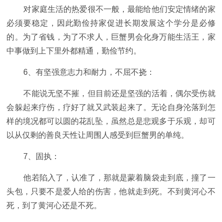
对家庭生活的热爱很不一般，最能给他们安定情绪的家
必须要稳定，因此勤俭持家促进长期发展这个学分是必修
的。为了省钱，为了不求人，巨蟹男会化身万能生活王，家
中事做到上下里外都精通，勤俭节约。
6、有坚强意志力和耐力，不屈不挠：
不能说无坚不摧，但目前还是坚强的活着，偶尔受伤就
会躲起来疗伤，疗好了就又武装起来了。无论自身沦落到怎
样的境况都可以圆的花乱坠，虽然总是悲观多于乐观，却可
以从仅剩的善良天性让周围人感受到巨蟹男的单纯。
7、固执：
他若陷入了，认准了，那就是蒙着脑袋走到底，撞了一
头包，只要不是爱人给的伤害，他就走到死。不到黄河心不
死，到了黄河心还是不死。