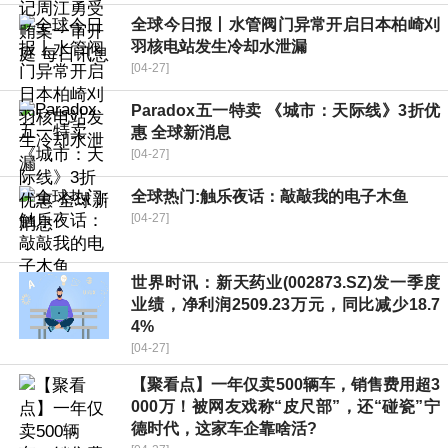
全球今日报丨水管阀门异常开启日本柏崎刈
羽核电站发生冷却水泄漏
[04-27]
Paradox五一特卖 《城市：天际线》3折优
惠 全球新消息
[04-27]
全球热门:触乐夜话：敲敲我的电子木鱼
[04-27]
世界时讯：新天药业(002873.SZ)发一季度
业绩，净利润2509.23万元，同比减少18.7
4%
[04-27]
【聚看点】一年仅卖500辆车，销售费用超3
000万！被网友戏称“皮尺部”，还“碰瓷”宁
德时代，这家车企靠啥活?