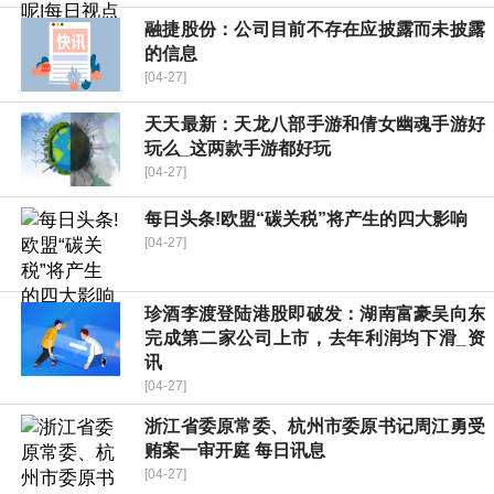
融捷股份：公司目前不存在应披露而未披露
的信息
[04-27]
天天最新：天龙八部手游和倩女幽魂手游好
玩么_这两款手游都好玩
[04-27]
每日头条!欧盟“碳关税”将产生的四大影响
[04-27]
珍酒李渡登陆港股即破发：湖南富豪吴向东
完成第二家公司上市，去年利润均下滑_资
讯
[04-27]
浙江省委原常委、杭州市委原书记周江勇受
贿案一审开庭 每日讯息
[04-27]