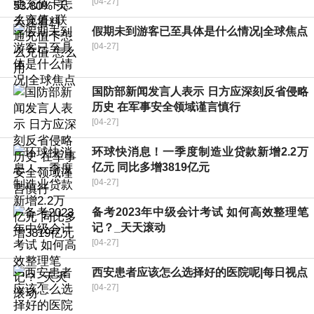
[04-27]
假期未到游客已至具体是什么情况|全球焦点
[04-27]
国防部新闻发言人表示 日方应深刻反省侵略
历史 在军事安全领域谨言慎行
[04-27]
环球快消息！一季度制造业贷款新增2.2万
亿元 同比多增3819亿元
[04-27]
备考2023年中级会计考试 如何高效整理笔
记？_天天滚动
[04-27]
西安患者应该怎么选择好的医院呢|每日视点
[04-27]