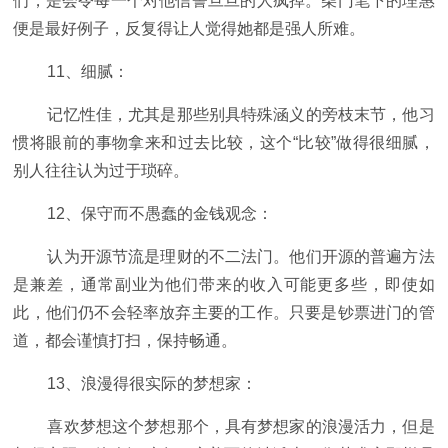
们，是会令每一个对他信誓旦旦的人疯掉。柴门笔下的理惠
便是最好例子，反复得让人觉得她都是强人所难。
11、细腻：
记忆性佳，尤其是那些别具特殊涵义的旁枝末节，他习
惯将眼前的事物拿来和过去比较，这个“比较”做得很细腻，
别人往往认为过于琐碎。
12、保守而不愚蠢的金钱观念：
认为开源节流是理财的不二法门。他们开源的普遍方法
是兼差，通常副业为他们带来的收入可能更多些，即使如
此，他们仍不会轻率放弃主要的工作。只要是钞票进门的管
道，都会谨慎打扫，保持畅通。
13、浪漫得很实际的梦想家：
喜欢梦想这个梦想那个，具有梦想家的浪漫活力，但是