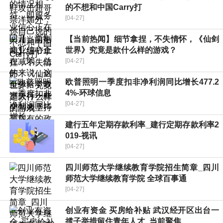
的不想和中国Carry打
[04-27]
【当前热闻】细节拿捏，不失情怀，《仙剑
世界》究竟是款什么样的游戏？
[04-27]
欧普照明一季度扣非净利润同比增长477.2
4%-环球信息
[04-27]
建行五年定期存款利率_建行定期存款利率2
019-视讯
[04-27]
四川师范大学继续教育学院招生简章_四川
师范大学继续教育学院 全球百事通
[04-27]
创业有资金 买房给补贴 武汉经开区出台一
揽子举措留住青年人才_当前聚焦