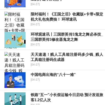
[04-27]
限时福利！《王国之泪》收藏版+卡带+限定
机大礼包免费抽！ 环球速讯
[04-27]
环球观速讯丨三国群英传3鬼龙之舞必杀技_
三国群英传3修改器鬼龙之舞
[04-27]
天天速递！贱人工具箱注册码多少钱_贱人
工具箱注册码生成器
[04-27]
中国电商出海的“八十一难”
[04-27]
铁路“五一”小长假运输今日启动 预计发送旅
客1.2亿人次