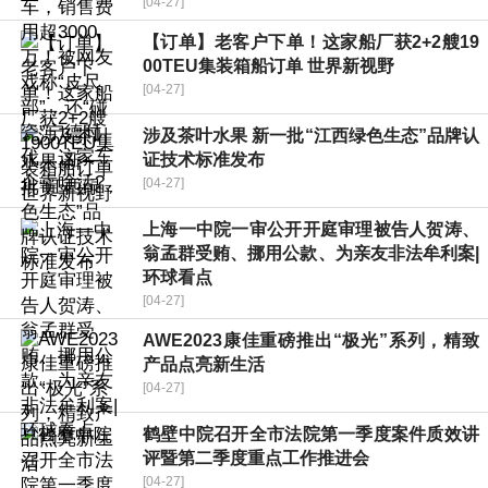
[04-27]
【订单】老客户下单！这家船厂获2+2艘19
00TEU集装箱船订单 世界新视野
[04-27]
涉及茶叶水果 新一批“江西绿色生态”品牌认
证技术标准发布
[04-27]
上海一中院一审公开开庭审理被告人贺涛、
翁孟群受贿、挪用公款、为亲友非法牟利案|
环球看点
[04-27]
AWE2023康佳重磅推出“极光”系列，精致
产品点亮新生活
[04-27]
鹤壁中院召开全市法院第一季度案件质效讲
评暨第二季度重点工作推进会
[04-27]