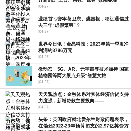
计超8亿 “上云、用数、赋智”效果显现
[04-27]
业绩首亏套牢葛卫东、裘国根，移远通信过
去三年“虚假繁荣”？
[04-27]
世界今日讯！金晶科技：2023年第一季度净
利润约8786万元
[04-27]
微动态丨5G、AR、元宇宙等技术加持 国家
植物园等两大景点升级“智慧文旅”
[04-27]
天天观热点：金融体系对实体经济信贷支持
力度强，新增贷款主要投向——
[04-27]
头条：英国政府就北爱尔兰财政问题表示，
在偿还2022-23年预算超支的2.97亿英镑方