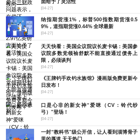
面给予了灵活性
[04-27]
纳指期货涨1%，标普500指数期货涨0.5
9%，道指期货涨0.44% 全球最新
[04-27]
天天快看：美国众议院议长麦卡锡：美国参
议院多数党领袖舒默不能直接通过债务上
限，必须谈判
[04-27]
《王牌钓手欢钓水族馆》漫画版免费更新今
日发布！
[04-27]
口是心非的新女神“爱咪（CV：铃代纱
弓）”登场！
[04-27]
一封“教科书”级公开信，让人看到淄博骨子
里的厚道 天天热门