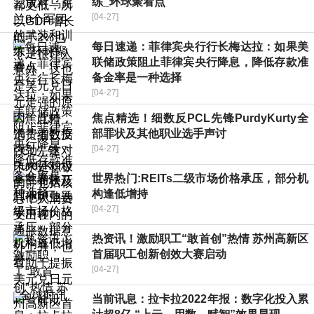
练_环球聚看点
[04-27]
每日速递：菲律宾央行行长梅达拉：如果美
联储政策阻止菲律宾央行降息，降低存款准
备金率是一种选择
[04-27]
焦点精选！细数反PCL先锋PurdyKurty全
部罪状及其他职业选手声讨
[04-27]
世界热门:REITs二级市场价格承压，部分机
构逢低增持
[04-27]
热资讯！激励职工“敢首创”热情 苏州高新区
首届职工创新创效大赛启动
[04-27]
当前讯息：拉卡拉2022年报：数字化投入累