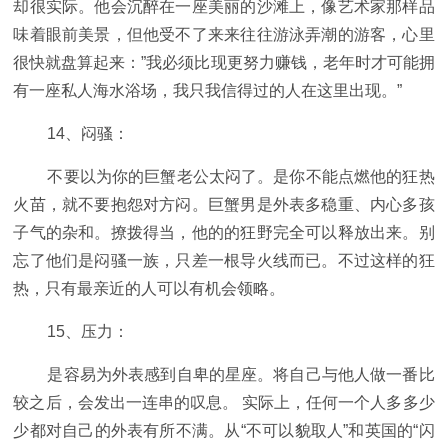
却很实际。他会沉醉在一座美丽的沙滩上，像艺术家那样品
味着眼前美景，但他受不了来来往往游泳弄潮的游客，心里
很快就盘算起来：”我必须比现更努力赚钱，老年时才可能拥
有一座私人海水浴场，我只我信得过的人在这里出现。”
14、闷骚：
不要以为你的巨蟹老公太闷了。是你不能点燃他的狂热
火苗，就不要抱怨对方闷。巨蟹男是外表多稳重、内心多孩
子气的杂和。撩拨得当，他的的狂野完全可以释放出来。别
忘了他们是闷骚一族，只差一根导火线而已。不过这样的狂
热，只有最亲近的人可以有机会领略。
15、压力：
是容易为外表感到自卑的星座。将自己与他人做一番比
较之后，会发出一连串的叹息。 实际上，任何一个人多多少
少都对自己的外表有所不满。从“不可以貌取人”和英国的“闪