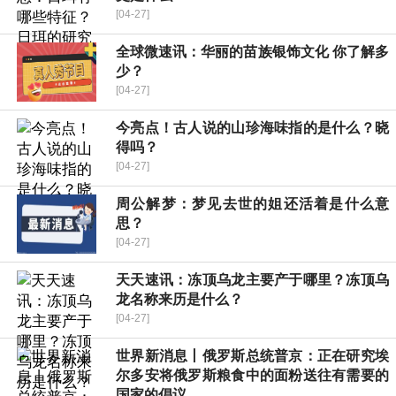
[04-27]
全球微速讯：华丽的苗族银饰文化 你了解多
少？
[04-27]
今亮点！古人说的山珍海味指的是什么？晓
得吗？
[04-27]
周公解梦：梦见去世的姐还活着是什么意
思？
[04-27]
天天速讯：冻顶乌龙主要产于哪里？冻顶乌
龙名称来历是什么？
[04-27]
世界新消息丨俄罗斯总统普京：正在研究埃
尔多安将俄罗斯粮食中的面粉送往有需要的
国家的倡议