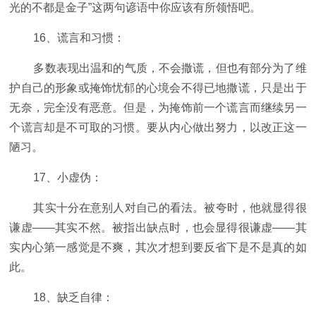
光的不都是金子”这两句谚语中你应该有所领悟吧。
16、谎言和习惯：
多数表现出温和的气质，不会撒谎，但也有部分为了维
护自己的形象或掩饰忧郁的心境会不得已地撒谎，只是出于
无奈，完全没有恶意。但是，为掩饰前一个谎言而继续另一
个谎言却是不可取的习惯。要从内心做出努力，以改正这一
陋习。
17、小虚伪：
其实十分在意别人对自己的看法。被夸时，他就显得很
谦虚——其实不然。被指出缺点时，也会显得很谦虚——其
实内心第一感觉是不爽，其次才想到要反省下是不是真的如
此。
18、缺乏自律：