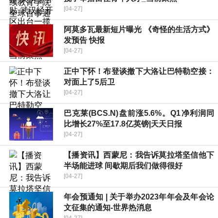
[04-27]
阿莫多瓦最新短片曝光 《奇怪的生活方式》
发预告 快报
[04-27]
正中下怀！布登谈撤下大洛让巴特勒空接：
对面上了5后卫
[04-27]
巴克莱(BCS.N)盘前涨5.6%。Q1净利润同
比增长27%至17.8亿英镑|天天日报
[04-27]
【播资讯】西蒙尼：我告诉莫拉塔坚信他下
半场能进球 间歇期后我们做得很好
[04-27]
年会预通知 | 关于举办2023年年会及年会论
文征集的通知-世界热消息