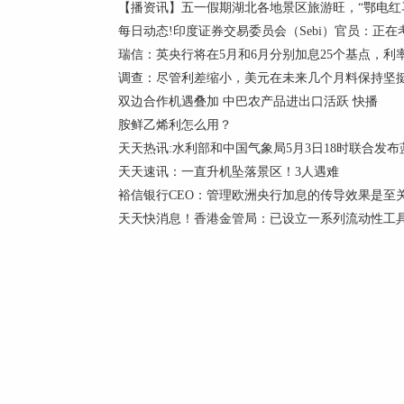
【播资讯】五一假期湖北各地景区旅游旺，“鄂电红
每日动态!印度证券交易委员会（Sebi）官员：正在
瑞信：英央行将在5月和6月分别加息25个基点，利率峰
调查：尽管利差缩小，美元在未来几个月料保持坚
双边合作机遇叠加 中巴农产品进出口活跃 快播
胺鲜乙烯利怎么用？
天天热讯:水利部和中国气象局5月3日18时联合发
天天速讯：一直升机坠落景区！3人遇难
裕信银行CEO：管理欧洲央行加息的传导效果是至关重
天天快消息！香港金管局：已设立一系列流动性工具