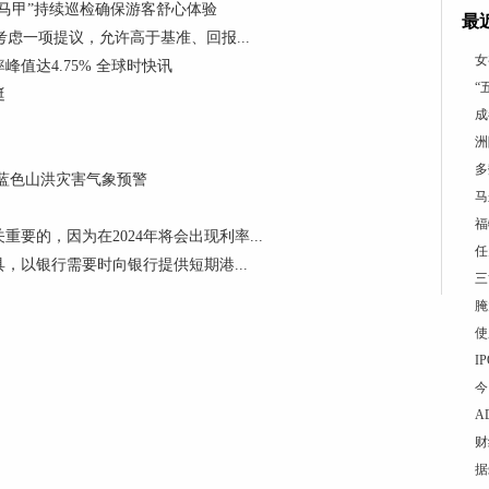
马甲”持续巡检确保游客舒心体验
最
考虑一项提议，允许高于基准、回报...
女
值达4.75% 全球时快讯
“
挺
成
洲
多
布蓝色山洪灾害气象预警
马
福
要的，因为在2024年将会出现利率...
任
，以银行需要时向银行提供短期港...
三
腌
使
I
今
A
财
据