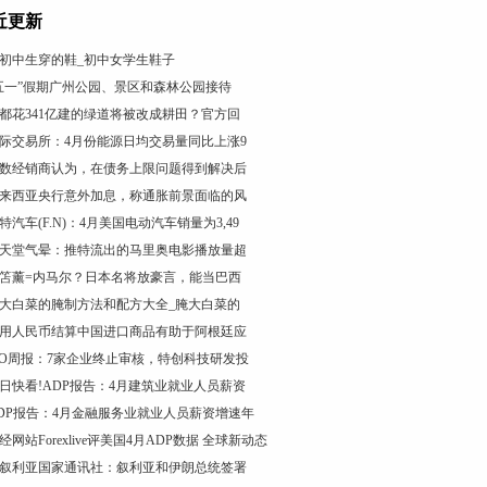
近更新
初中生穿的鞋_初中女学生鞋子
五一”假期广州公园、景区和森林公园接待
都花341亿建的绿道将被改成耕田？官方回
际交易所：4月份能源日均交易量同比上涨9
数经销商认为，在债务上限问题得到解决后
来西亚央行意外加息，称通胀前景面临的风
特汽车(F.N)：4月美国电动汽车销量为3,49
天堂气晕：推特流出的马里奥电影播放量超
笘薰=内马尔？日本名将放豪言，能当巴西
大白菜的腌制方法和配方大全_腌大白菜的
用人民币结算中国进口商品有助于阿根廷应
PO周报：7家企业终止审核，特创科技研发投
日快看!ADP报告：4月建筑业就业人员薪资
DP报告：4月金融服务业就业人员薪资增速年
经网站Forexlive评美国4月ADP数据 全球新动态
叙利亚国家通讯社：叙利亚和伊朗总统签署