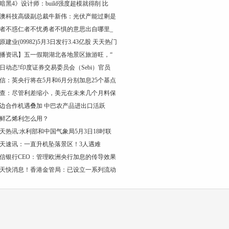
暗黑4》设计师：build强度超模就得削 比
澳科技高级副总裁牛新伟：光伏产能过剩是
者不惑仁者不忧勇者不惧的意思出自哪里_
原建业(09982)5月3日发行3.43亿股 天天热门
播资讯】五一假期湖北各地景区旅游旺，“
日动态!印度证券交易委员会（Sebi）官员
信：英央行将在5月和6月分别加息25个基点
查：尽管利差缩小，美元在未来几个月料保
边合作机遇叠加 中巴农产品进出口活跃
鲜乙烯利怎么用？
天热讯:水利部和中国气象局5月3日18时联
天速讯：一直升机坠落景区！3人遇难
信银行CEO：管理欧洲央行加息的传导效果
天快消息！香港金管局：已设立一系列流动