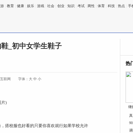
旅游
|
教育
|
健康
|
娱乐
|
游戏
|
社会
|
创业
|
知识
|
考试
|
两性
|
体育
|
科技
|
热点
|
手
鞋_初中女学生鞋子
热
:互联网
字体：
大
中
小
图片)
继
真
9
操，搭校服也好看的只要你喜欢就行如果学校允许
调