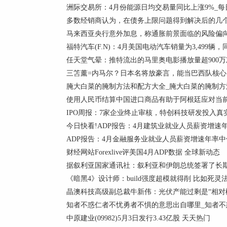
洲际交易所：4月份能源日均交易量同比上涨9%_每
多数经销商认为，在债务上限问题得到解决后的几个
马来西亚央行意外加息，称通胀前景面临的风险偏
福特汽车(F.N)：4月美国电动汽车销量为3,499辆，
任天堂气晕：推特流出的马里奥电影播放量超900万
三笘薰=内马尔？日本名将放豪言，能当巴西队核
腌大白菜的腌制方法和配方大全_腌大白菜的腌制方
使用人民币结算中国进口商品有助于阿根廷应对当前
IPO周报：7家企业终止审核，特创科技研发投入真
今日快看!ADP报告：4月建筑业就业人员薪资增速年率
ADP报告：4月金融服务业就业人员薪资增速年率中值为
财经网站Forexlive评美国4月ADP数据 全球新动态
据叙利亚国家通讯社：叙利亚和伊朗总统签署了长期
《暗黑4》设计师：build强度超模就得削 比如死灵
晶澳科技高级副总裁牛新伟：光伏产能过剩是“相对概
知者不惑仁者不忧勇者不惧的意思出自哪里_知者
中原建业(09982)5月3日发行3.43亿股 天天热门