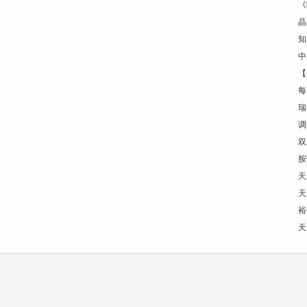
《
晶
知
中
【
每
瑞
调
双
胺
天
天
裕
天