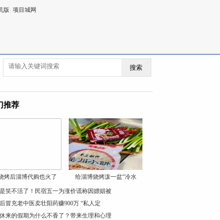
机版
|
项目城网
搜索
门推荐
烧烤后淄博代购也火了
给淄博烧烤泼一盆“冷水
是笑不活了！民宿五一为涨价谎称因嫖娼被
0后冒充老中医卖壮阳药赚900万 “私人定
休来的假期为什么不香了？带来生理和心理