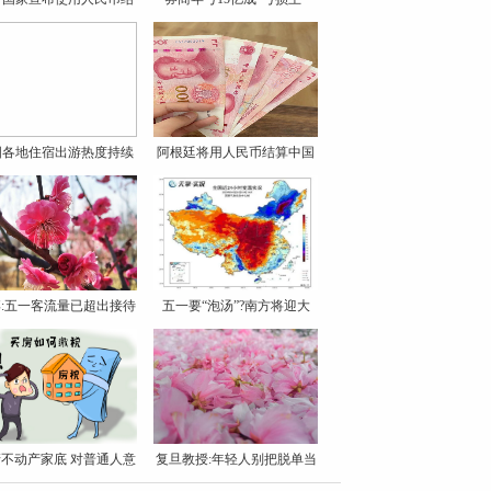
算
国各地住宿出游热度持续
阿根廷将用人民币结算中国
攀
进
:五一客流量已超出接待
五一要“泡汤”?南方将迎大
不动产家底 对普通人意
复旦教授:年轻人别把脱单当