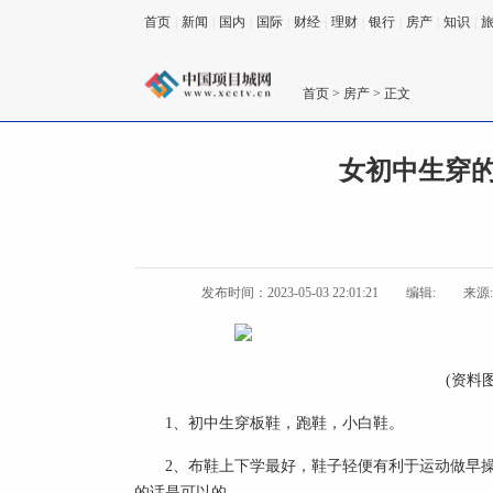
首页
|
新闻
|
国内
|
国际
|
财经
|
理财
|
银行
|
房产
|
知识
|
首页
>
房产
> 正文
女初中生穿的
发布时间：2023-05-03 22:01:21
编辑:
来源
(资料
1、初中生穿板鞋，跑鞋，小白鞋。
2、布鞋上下学最好，鞋子轻便有利于运动做早
的话是可以的。