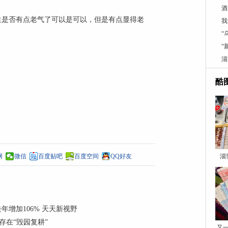
酒
生是否有点老气了可以是可以，但是有点显得老
我
“
“
淄
酷
网
微信
百度贴吧
百度空间
QQ好友
淄
增加106% 天天新视野
存在“毁园复耕”
又