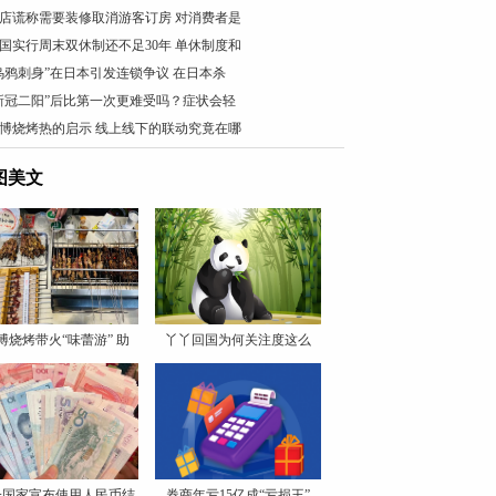
店谎称需要装修取消游客订房 对消费者是
国实行周末双休制还不足30年 单休制度和
乌鸦刺身”在日本引发连锁争议 在日本杀
新冠二阳”后比第一次更难受吗？症状会轻
博烧烤热的启示 线上线下的联动究竟在哪
图美文
博烧烤带火“味蕾游” 助
丫丫回国为何关注度这么
高？
一国家宣布使用人民币结
券商年亏15亿成“亏损王”