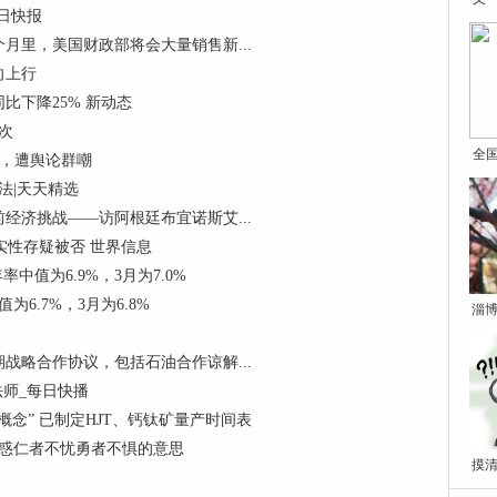
日快报
月里，美国财政部将会大量销售新...
向上行
同比下降25% 新动态
次
全
心，遭舆论群嘲
法|天天精选
经济挑战——访阿根廷布宜诺斯艾...
实性存疑被否 世界信息
中值为6.9%，3月为7.0%
6.7%，3月为6.8%
淄博
战略合作协议，包括石油合作谅解...
法师_每日快播
念” 已制定HJT、钙钛矿量产时间表
不惑仁者不忧勇者不惧的意思
摸清