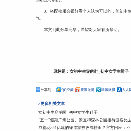
3、搭配校服会很好看个人认为可以的，但初中
气。
本文到此分享完毕，希望对大家有所帮助。
标签：
原标题：
女初中生穿的鞋_初中女学生鞋子
分享到：
QQ空间
新浪微博
腾讯微博
人人
>更多相关文章
女初中生穿的鞋_初中女学生鞋子
“五一”假期广州公园、景区和森林公园接待游客比去年
成都花341亿建的绿道将被改成耕田？官方回应：不