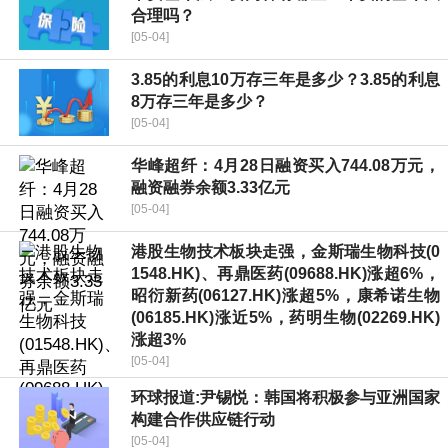
合理吗？
[05-04]
3.85的利息10万存三年是多少？3.85的利息
8万存三年是多少？
[05-04]
华峰超纤：4月28日融资买入744.08万元，
融资融券余额3.33亿元
[05-04]
港股生物技术板块走强，金斯瑞生物科技(0
1548.HK)、再鼎医药(09688.HK)涨超6%，
昭衍新药(06127.HK)涨超5%，康希诺生物
(06185.HK)涨近5%，药明生物(02269.HK)
涨超3%
[05-04]
环球报道:尹锡悦：韩国将积极参与亚洲国家
构建合作供应链行动
[05-04]