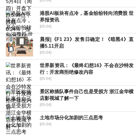
[05-04]
港股AI板块有点冷，基金纷纷转向消费股 世
界报资讯
[05-04]
晨报|《F1 23》发售日确定！《暗黑4》直
播5.11开启
[05-04]
世界新资讯：《最终幻想16》不会在沙特发
行：开发商拒绝修改内容
[05-04]
景区称插队事件自己也是受损方 浙江金华横
店影视城了解一下
[05-04]
土地市场分化加剧的三点思考
[05-04]