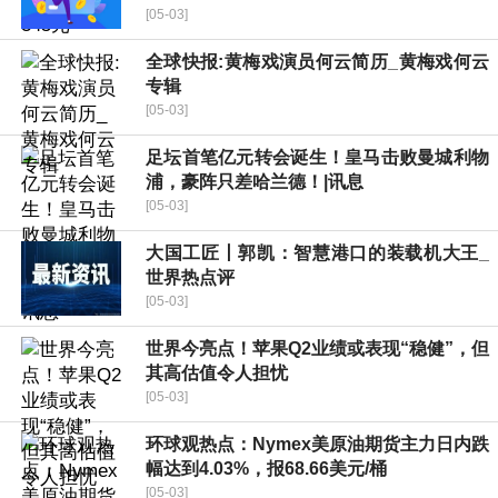
[05-03]
全球快报:黄梅戏演员何云简历_黄梅戏何云
专辑
[05-03]
足坛首笔亿元转会诞生！皇马击败曼城利物
浦，豪阵只差哈兰德！|讯息
[05-03]
大国工匠丨郭凯：智慧港口的装载机大王_
世界热点评
[05-03]
世界今亮点！苹果Q2业绩或表现“稳健”，但
其高估值令人担忧
[05-03]
环球观热点：Nymex美原油期货主力日内跌
幅达到4.03%，报68.66美元/桶
[05-03]