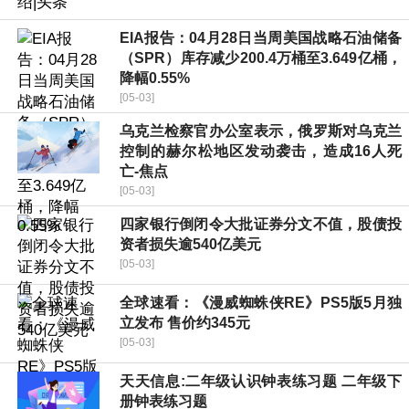
EIA报告：04月28日当周美国战略石油储备
（SPR）库存减少200.4万桶至3.649亿桶，
降幅0.55%
[05-03]
乌克兰检察官办公室表示，俄罗斯对乌克兰
控制的赫尔松地区发动袭击，造成16人死
亡-焦点
[05-03]
四家银行倒闭令大批证券分文不值，股债投
资者损失逾540亿美元
[05-03]
全球速看：《漫威蜘蛛侠RE》PS5版5月独
立发布 售价约345元
[05-03]
天天信息:二年级认识钟表练习题 二年级下
册钟表练习题