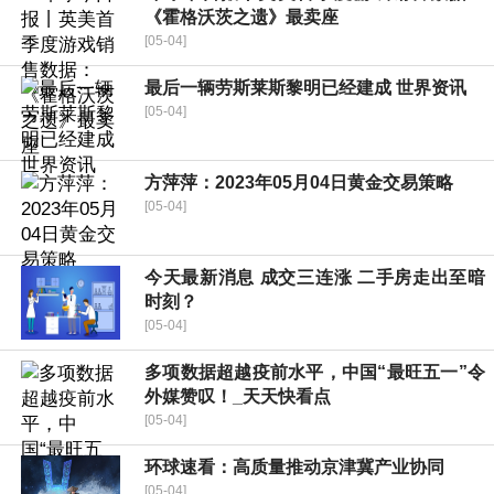
《霍格沃茨之遗》最卖座
[05-04]
最后一辆劳斯莱斯黎明已经建成 世界资讯
[05-04]
方萍萍：2023年05月04日黄金交易策略
[05-04]
今天最新消息 成交三连涨 二手房走出至暗
时刻？
[05-04]
多项数据超越疫前水平，中国“最旺五一”令
外媒赞叹！_天天快看点
[05-04]
环球速看：高质量推动京津冀产业协同
[05-04]