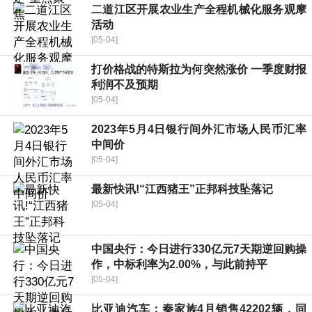
二道江区开展农业生产全程机械化服务观摩
活动
[05-04]
打价格战的特斯拉为何突然涨价 一季度财报
利润不及预期
[05-04]
2023年5月4日银行间外汇市场人民币汇率
中间价
[05-04]
最新快讯!“江西猪王”正邦科技坠落记
[05-04]
中国央行：今日进行330亿元7天期逆回购操
作，中标利率为2.00%，与此前持平
[05-04]
比亚迪汽车：秦家族4月销售42202辆，同