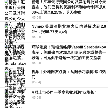
精选！汇丰银行美国公司及其附属公司今天
宣布，他们已将其优惠利率和参考利率从8.
00%上调至8.25%，明天生效
[05-04]
Nymex美原油期货主力日内跌幅达到2.0
2%，报66.77美元/桶
[05-04]
环球消息！瑞银策略师Vassili Serebriakov
表示，美联储再次加息但暗示紧缩或暂告一
段落，日元似乎是这一决定的主要受益者
[05-04]
视频丨外地网友点赞：岳阳学习淄博 焦点热
门
[05-04]
A股上市公司一季度营收利润“双增长”
[05-04]