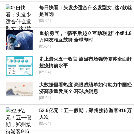
每日快看：头发少适合什么发型女_这7款就
是首选
[05-04]
重拾勇气，“躺平后起立互助联盟”小组1.8
万网友相互鼓舞 全球即时
[05-04]
史上最火五一收官 旅游市场强势复苏全面赶
超疫情前水平
[05-04]
大数据里看热度 亮眼成绩单如何助力中国经
济高质量发展？-环球热消息
[05-04]
52.6亿元！五一假期，郑州接待游客916万
人次
[05-04]