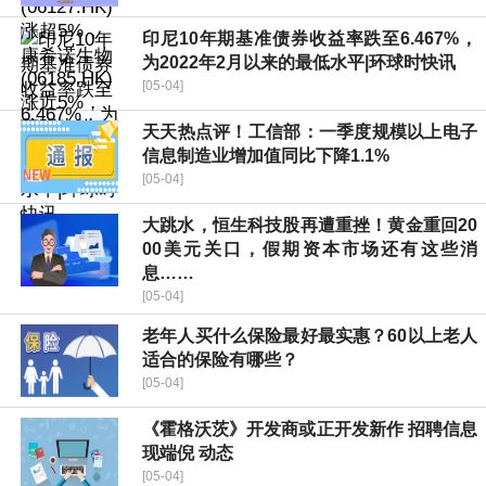
印尼10年期基准债券收益率跌至6.467%，
为2022年2月以来的最低水平|环球时快讯
[05-04]
天天热点评！工信部：一季度规模以上电子
信息制造业增加值同比下降1.1%
[05-04]
大跳水，恒生科技股再遭重挫！黄金重回20
00美元关口，假期资本市场还有这些消
息……
[05-04]
老年人买什么保险最好最实惠？60以上老人
适合的保险有哪些？
[05-04]
《霍格沃茨》开发商或正开发新作 招聘信息
现端倪 动态
[05-04]