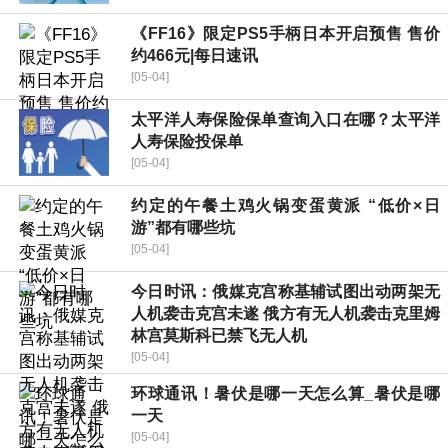
《FF16》限定PS5手柄日本开启预售 售价
约466元|每日速讯
[05-04]
太平洋人寿保险保单查询入口在哪？太平洋
人寿保险投保单
[05-04]
约定的午餐土鸡火锅变蛋黄派 “低价×日
游”都有哪些坑
[05-04]
今日时讯：俄媒克宫称基辅试图出动两架无
人机袭击克宫未遂 俄方有无人机袭击克里姆
林宫莫斯科已禁飞无人机
[05-04]
环球通讯！暑伏是哪一天怎么算_暑伏是哪
一天
[05-04]