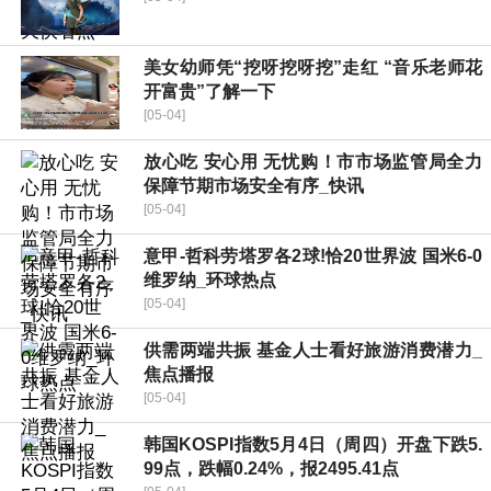
美女幼师凭“挖呀挖呀挖”走红 “音乐老师花
开富贵”了解一下
[05-04]
放心吃 安心用 无忧购！市市场监管局全力
保障节期市场安全有序_快讯
[05-04]
意甲-哲科劳塔罗各2球!恰20世界波 国米6-0
维罗纳_环球热点
[05-04]
供需两端共振 基金人士看好旅游消费潜力_
焦点播报
[05-04]
韩国KOSPI指数5月4日（周四）开盘下跌5.
99点，跌幅0.24%，报2495.41点