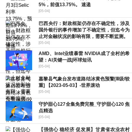
5%，前值13.75%。 速递
[05-04]
巴西央行：财政框架仍存在不确定性，涉及
国外银行的事件增加了不确定性，但迄今为
止对金融状况的影响有限，需要不断监测。
[05-04]
AMD、Intel业绩暴雷 NVIDIA成了全村的希
望：AI关键一战|环球短讯
[05-04]
嘉黎县气象台发布道路结冰黄色预警[Ⅲ级/较
重] 【2023-05-03】-世界滚动
[05-04]
守护甜心127全集免费完整_守护甜心120 焦
点精选
[05-04]
【强信心 稳经济 促发展】甘肃省农业农村