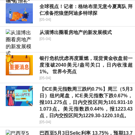
全球视点！记者：格纳布里无意今夏离队 拜
仁准备挖狼堡阿迪多特球探
[05-04]
从淄博出圈看房地产的新发展模式
[05-04]
银行危机忧虑再度重燃，现货黄金收盘前一
度涨破2040美元/盎司关口，日内收涨超
1%。 世界今亮点
[05-04]
【ICE美元指数周三跌约0.7%】周三（5月3
日）纽约尾盘，ICE美元指数下跌0.67%，
报101.275点，日内交投区间为101.931-10
1.073点。美元指数跌0.44%，报1223.43
点，日内交投区间为1229.30-1220.10点。
[05-04]
巴西至5月3日Selic利率 13.75%，预期13.7