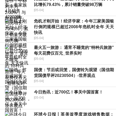
比增长79.43%，累计销量突破98万辆
[05-04]
危机才刚开始！经济学家：今年三家美国银
行倒闭规模已超过2008年危机时全年 天天
快讯
[05-04]
最火五一旅游： 通宵不睡觉的“特种兵旅游”
每天花费仅百元_世界实时
[05-04]
国债：节后或回笼，国债转为观望（国信期
货国债早评20230504）-世界观点
[05-04]
今日热讯：近700亿！事关中国首富！
[05-04]
环球今日报丨英美首季度游戏销售数据：