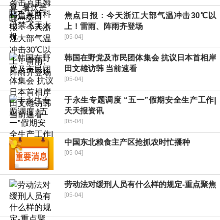
焦点日报：今天浙江大部气温冲击30℃以
上！雷雨、阵雨齐登场
[05-04]
韩国在野党及市民团体集会 抗议日本首相岸
田文雄访韩 当前速看
[05-04]
于永生专题调度 “五一”假期安全生产工作|
天天报资讯
[05-04]
中国东北粮食主产区抢抓农时忙播种
[05-04]
劳动法对缓刑人员有什么样的规定-重点聚焦
[05-04]