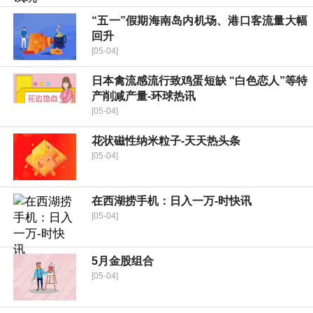
“五一”假期海南岛内机场、港口客流量大幅
回升
[05-04]
日本禽流感流行致鸡蛋短缺 “白色恋人”等特
产削减产量-环球热讯
[05-04]
花状磁性纳米粒子-天天热头条
[05-04]
在西湖捞手机：日入一万-时快讯
[05-04]
5月金股组合
[05-04]