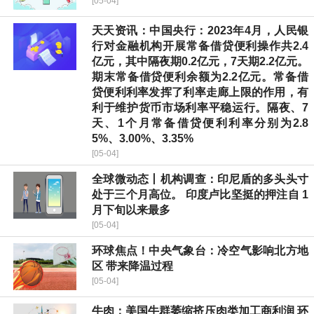
[05-04]
天天资讯：中国央行：2023年4月，人民银
行对金融机构开展常备借贷便利操作共2.4
亿元，其中隔夜期0.2亿元，7天期2.2亿元。
期末常备借贷便利余额为2.2亿元。常备借
贷便利利率发挥了利率走廊上限的作用，有
利于维护货币市场利率平稳运行。隔夜、7
天、1个月常备借贷便利利率分别为2.8
5%、3.00%、3.35%
[05-04]
全球微动态丨机构调查：印尼盾的多头头寸
处于三个月高位。 印度卢比坚挺的押注自 1
月下旬以来最多
[05-04]
环球焦点！中央气象台：冷空气影响北方地
区 带来降温过程
[05-04]
牛肉：美国牛群萎缩挤压肉类加工商利润 环