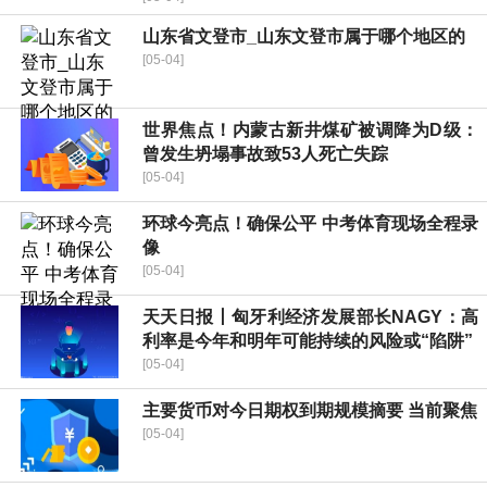
山东省文登市_山东文登市属于哪个地区的
[05-04]
世界焦点！内蒙古新井煤矿被调降为D级：
曾发生坍塌事故致53人死亡失踪
[05-04]
环球今亮点！确保公平 中考体育现场全程录
像
[05-04]
天天日报丨匈牙利经济发展部长NAGY：高
利率是今年和明年可能持续的风险或“陷阱”
[05-04]
主要货币对今日期权到期规模摘要 当前聚焦
[05-04]