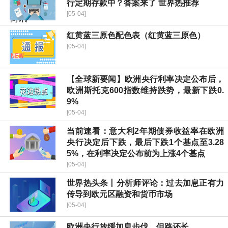
行定期存款中？答案来了 世界热推荐
[05-04]
红黄蓝三原色配色表（红黄蓝三原色）
[05-04]
【全球新要闻】欧洲央行利率决定公布后，
欧洲斯托克600指数维持跌势，最新下跌0.
9%
[05-04]
当前速看：意大利2年期债券收益率在欧洲
央行决定后下跌，最后下跌1个基点至3.28
5%，在利率决定公布前为上涨4个基点
[05-04]
世界热头条丨分析师评论：过去加息正有力
传导到欧元区融资和货币市场
[05-04]
欧洲央行放缓加息步伐，但路还长