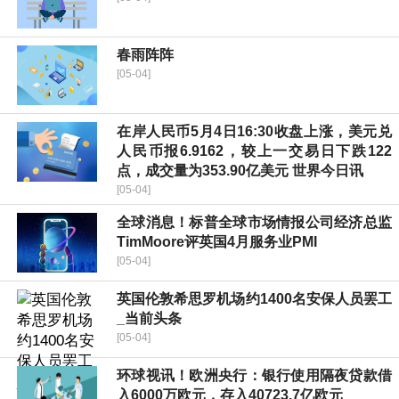
春雨阵阵
[05-04]
在岸人民币5月4日16:30收盘上涨，美元兑
人民币报6.9162，较上一交易日下跌122
点，成交量为353.90亿美元 世界今日讯
[05-04]
全球消息！标普全球市场情报公司经济总监
TimMoore评英国4月服务业PMI
[05-04]
英国伦敦希思罗机场约1400名安保人员罢工
_当前头条
[05-04]
环球视讯！欧洲央行：银行使用隔夜贷款借
入6000万欧元，存入40723.7亿欧元