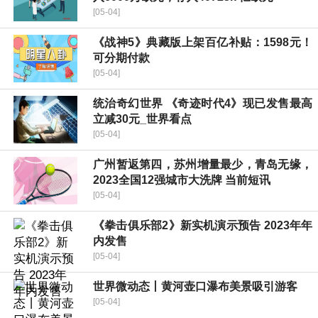
[05-04]
《战神5》典藏版上架百亿补贴：1598元！
可分期付款
[05-04]
统治奇幻世界 《奇迹时代4》现已发售最高
立减30元_世界看点
[05-04]
广州暂返第四，苏州增量最少，青岛无缘，
2023全国12强城市大洗牌 当前短讯
[05-04]
《拳击俱乐部2》新实机演示预告 2023年年
内发售
[05-04]
世界微动态丨黄河壶口瀑布美景吸引游客
[05-04]