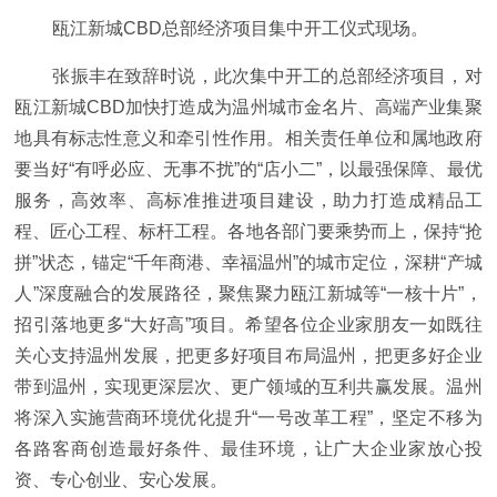
瓯江新城CBD总部经济项目集中开工仪式现场。
张振丰在致辞时说，此次集中开工的总部经济项目，对
瓯江新城CBD加快打造成为温州城市金名片、高端产业集聚
地具有标志性意义和牵引性作用。相关责任单位和属地政府
要当好“有呼必应、无事不扰”的“店小二”，以最强保障、最优
服务，高效率、高标准推进项目建设，助力打造成精品工
程、匠心工程、标杆工程。各地各部门要乘势而上，保持“抢
拼”状态，锚定“千年商港、幸福温州”的城市定位，深耕“产城
人”深度融合的发展路径，聚焦聚力瓯江新城等“一核十片”，
招引落地更多“大好高”项目。希望各位企业家朋友一如既往
关心支持温州发展，把更多好项目布局温州，把更多好企业
带到温州，实现更深层次、更广领域的互利共赢发展。温州
将深入实施营商环境优化提升“一号改革工程”，坚定不移为
各路客商创造最好条件、最佳环境，让广大企业家放心投
资、专心创业、安心发展。