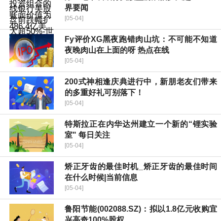
界要闻
[05-04]
Fy评价XG黑夜跑错肉山坑：不可能不知道
夜晚肉山在上面的呀 热点在线
[05-04]
200式神相逢庆典进行中，新朋老友们带来
的多重好礼可别落下！
[05-04]
特斯拉正在内华达州建立一个新的“锂实验
室" 每日关注
[05-04]
矫正牙齿的最佳时机_矫正牙齿的最佳时间
在什么时候|当前信息
[05-04]
鲁阳节能(002088.SZ)：拟以1.8亿元收购宜
兴高奇100%股权