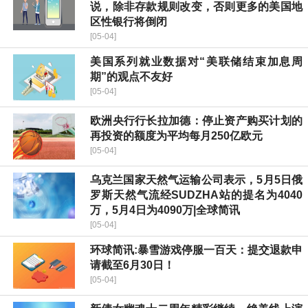
说，除非存款规则改变，否则更多的美国地
区性银行将倒闭
[05-04]
美国系列就业数据对“美联储结束加息周
期”的观点不友好
[05-04]
欧洲央行行长拉加德：停止资产购买计划的
再投资的额度为平均每月250亿欧元
[05-04]
乌克兰国家天然气运输公司表示，5月5日俄
罗斯天然气流经SUDZHA站的提名为4040
万，5月4日为4090万|全球简讯
[05-04]
环球简讯:暴雪游戏停服一百天：提交退款申
请截至6月30日！
[05-04]