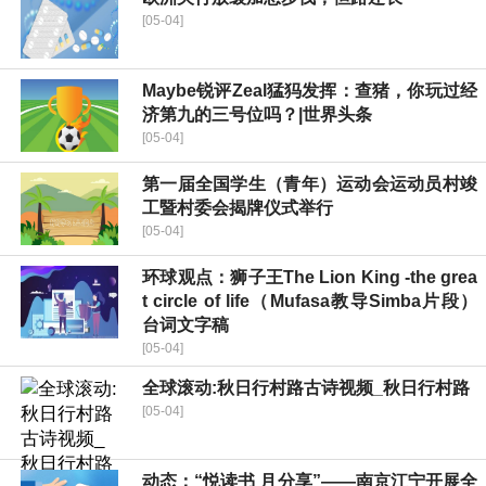
[05-04]
Maybe锐评Zeal猛犸发挥：查猪，你玩过经
济第九的三号位吗？|世界头条
[05-04]
第一届全国学生（青年）运动会运动员村竣
工暨村委会揭牌仪式举行
[05-04]
环球观点：狮子王The Lion King -the grea
t circle of life（Mufasa教导Simba片段）
台词文字稿
[05-04]
全球滚动:秋日行村路古诗视频_秋日行村路
[05-04]
动态：“悦读书 月分享”——南京江宁开展全