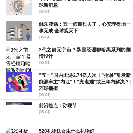
球新消息
[05-04]
触乐夜话：五一假期过去了，心安理得地一
事无成 全球观天下
[05-04]
3代之前无宇宙？暴雪经理聊暗黑系列的剧
情设计
[05-04]
“五一”国内出游2.74亿人次！“抢桩”引发新
能源车主“内讧”！“充电难”或三年内解决？|
环球播报
[05-04]
前沿热点：孙迎节
[05-04]
520礼物送女生什么礼物好