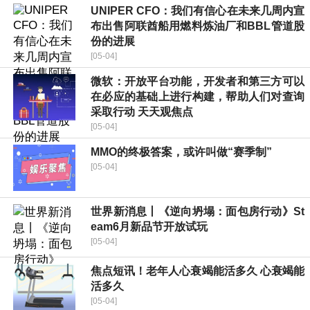
UNIPER CFO：我们有信心在未来几周内宣
布出售阿联酋船用燃料炼油厂和BBL管道股
份的进展
[05-04]
微软：开放平台功能，开发者和第三方可以
在必应的基础上进行构建，帮助人们对查询
采取行动 天天观焦点
[05-04]
MMO的终极答案，或许叫做“赛季制”
[05-04]
世界新消息丨《逆向坍塌：面包房行动》St
eam6月新品节开放试玩
[05-04]
焦点短讯！老年人心衰竭能活多久 心衰竭能
活多久
[05-04]