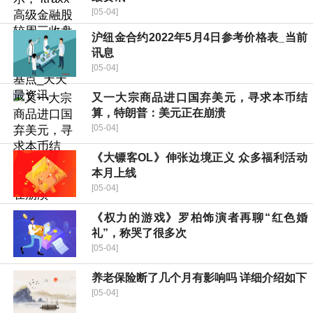
[05-04]
沪纽金合约2022年5月4日参考价格表_当前
讯息
[05-04]
又一大宗商品进口国弃美元，寻求本币结
算，特朗普：美元正在崩溃
[05-04]
《大镖客OL》伸张边境正义 众多福利活动
本月上线
[05-04]
《权力的游戏》罗柏饰演者再聊“红色婚
礼”，称哭了很多次
[05-04]
养老保险断了几个月有影响吗 详细介绍如下
[05-04]