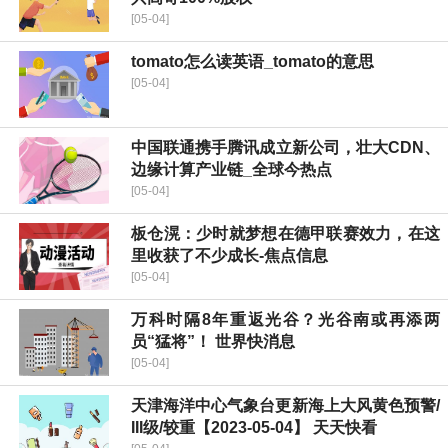
[05-04]
tomato怎么读英语_tomato的意思
[05-04]
中国联通携手腾讯成立新公司，壮大CDN、
边缘计算产业链_全球今热点
[05-04]
板仓滉：少时就梦想在德甲联赛效力，在这
里收获了不少成长-焦点信息
[05-04]
万科时隔8年重返光谷？光谷南或再添两
员“猛将”！ 世界快消息
[05-04]
天津海洋中心气象台更新海上大风黄色预警/
III级/较重【2023-05-04】 天天快看