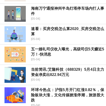
海南万宁通报神州半岛灯塔停车场内打人事
件
[05-04]
速看：买房交税怎么算2020_买房交税怎么
算
[05-04]
五一婚礼司仪收入曝光，高级司仪5天赚近5
万！-快消息
[05-04]
当前简讯:艾隆科技（688329）5月4日主力
资金净卖出822.94万元
[05-04]
环球今热点：沪指5月开门红涨0.82％，保
险板块大涨，文化传媒掀涨停潮，旅游股大
跌
[05-04]