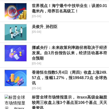
世界视点！海宁最牛中技毕业生：误差0.01
毫米内，培养百名高级工！
[05-04]
吴俊升_孙烈臣
[05-04]
挪威央行：未来政策利率路径将取决于经济
发展。自3月份报告以来，经济活动基本符
合预期
[05-04]
香港恒生指数5月4日（周四）收盘上涨249.
57点，涨幅1.27%，报19948.73点 全球热
讯
[05-04]
标普全球市场情报显示， itraxx高级金融股
较周三收盘上涨3个基点至106个基点_天天
最资讯