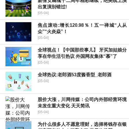
新倩女幽魂十二周年精彩继续，绝美线上演
出复演别错过!
[05-04]
焦点滚动:增长120.98％！五一禅城“人从
众”“火炎焱”！
[05-04]
全球视点！【中国那些事儿】 牙买加姑娘分
享在华生活引热议 外国网友集体“慕”了
[05-04]
全球热议:老郎酒53度酱香型_老郎酒
[05-04]
股价大涨，川网传媒：公司内外部经营环境
未发生重大变化 天天简讯
[05-04]
为什么很多人不愿意理财，选择将钱存在银