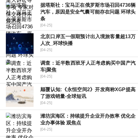
据塔斯社：宝马正在俄罗斯市场召回4736辆
汽车，原因是安全气囊可能存在问题 环球头
条
[04-25]
北京口岸五一假期预计出入境旅客量超13万
人次_环球快播
[04-25]
调查：近半数西班牙人正考虑购买中国产汽
车|聚焦
[04-25]
颠覆认知:《永恒空间2》开发商称XGP提高
了游戏销量-全球短讯
[04-25]
潍坊滨海区：持续提升企业开办效率 优化企
业办事体验 观焦点
[04-25]