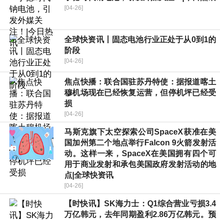
[04-26]
全球快资讯丨固态电池行业正处于从0到1的
阶段
[04-26]
焦点快播：联合国驻苏丹特使：据报道喀土
穆机场现在已经恢复运营，但停机坪已经受
损
[04-26]
马斯克旗下太空探索公司SpaceX获准在美
国加州第二个地点举行Falcon 9火箭发射活
动。这样一来，SpaceX在美国拥有四个可
用于商业发射和承包美国政府发射活动的地
点|全球快资讯
[04-26]
【时快讯】SK海力士：Q1综合营业亏损3.4
万亿韩元，去年同期盈利2.86万亿韩元。预