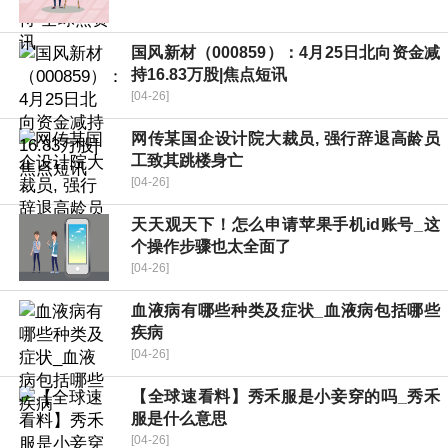
国风新材（000859）：4月25日北向资金减
持16.83万股|焦点短讯
[04-26]
网传某国企设计院大裁员, 强行辞退高龄员
工致其跳楼身亡
[04-26]
天天观天下！怎么申请苹果手机id账号_这
个操作步骤也太全面了
[04-26]
血液病有哪些种类及症状_血液病包括哪些
疾病
[04-26]
【全球速看料】秀禾服是小妾穿的吗_秀禾
服是什么意思
[04-26]