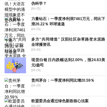
伪科学？
[04-25]
力量钻石：一季度净利润7461万元，同比下
滑26.22％ 环球速递
[04-25]
多方“共同缔造” 汉阳社区杂草路变水泥路
全球播资讯
[04-25]
现货白银日内跌幅达到2.00%，报24.63美
元/盎司
[04-25]
贵州茅台：一季度净利同比增20.59％
[04-25]
欧盟委员会通过绿色新政核心法案
[04-25]