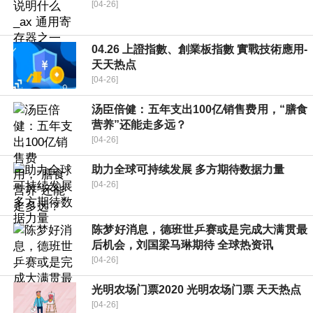
[04-26]
04.26 上證指數、創業板指數 實戰技術應用-
天天热点
[04-26]
汤臣倍健：五年支出100亿销售费用，“膳食
营养”还能走多远？
[04-26]
助力全球可持续发展 多方期待数据力量
[04-26]
陈梦好消息，德班世乒赛或是完成大满贯最
后机会，刘国梁马琳期待 全球热资讯
[04-26]
光明农场门票2020 光明农场门票 天天热点
[04-26]