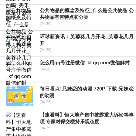
公共物品的概念及特征_什么是公共物品 公
共物品有何特点和分类
[04-26]
环球新资讯：芙蓉葵几月开花_芙蓉花几月
开
[04-26]
怎么用qq号注册微信_kf qq com微信解封
[04-26]
每日看点!兄妹恋的动漫 720P 下载 兄妹恋
的动漫
[04-25]
【速看料】恒大地产集中披露重大诉讼等事
项 专家对保交楼持乐观态度
[04-25]