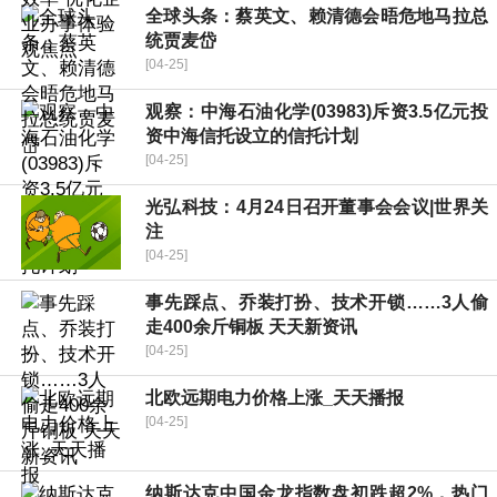
全球头条：蔡英文、赖清德会晤危地马拉总
统贾麦岱
[04-25]
观察：中海石油化学(03983)斥资3.5亿元投
资中海信托设立的信托计划
[04-25]
光弘科技：4月24日召开董事会会议|世界关
注
[04-25]
事先踩点、乔装打扮、技术开锁……3人偷
走400余斤铜板 天天新资讯
[04-25]
北欧远期电力价格上涨_天天播报
[04-25]
纳斯达克中国金龙指数盘初跌超2%，热门