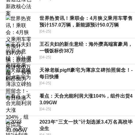
世界热资讯！乘联会：4月狭义乘用车零售
预计157.0万辆，新能源预计50.0万辆
[04-25]
王石夫妇的新生意经：海外攒高端富豪局，
一顿饭标价38万
[04-25]
天禄老板pigff豪宅为薄凉立碑拍照留念！-
每日快播
[04-25]
看点：天合光能利润大涨104%，组件出货4
3.09GW
[04-25]
2023年“三支一扶”计划选派3.4万名高校毕
业生