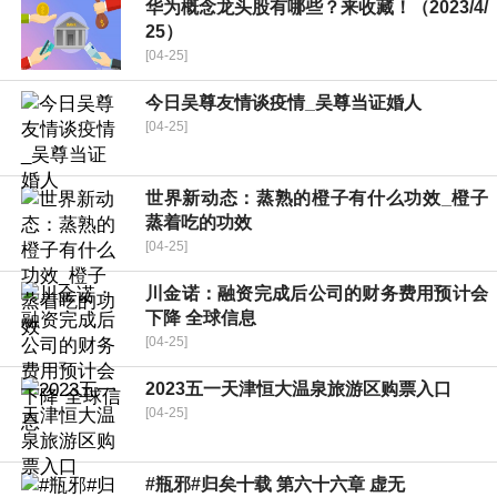
华为概念龙头股有哪些？来收藏！（2023/4/
25）
[04-25]
今日吴尊友情谈疫情_吴尊当证婚人
[04-25]
世界新动态：蒸熟的橙子有什么功效_橙子
蒸着吃的功效
[04-25]
川金诺：融资完成后公司的财务费用预计会
下降 全球信息
[04-25]
2023五一天津恒大温泉旅游区购票入口
[04-25]
#瓶邪#归矣十载 第六十六章 虚无