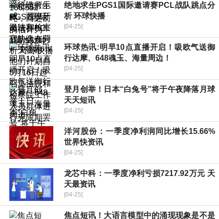
绝地求生PGS1国际邀请赛PCL战队跳点分
析 环球快播
[04-25]
环球热讯:明早10点直播开启！吸欧气送御
行达摩、648魂玉、海量周边！
[04-25]
登月创举！日本“白兔号”将于午夜降落月球
天天短讯
[04-25]
洋河股份：一季度净利润同比增长15.66%
世界快资讯
[04-25]
龙芯中科：一季度净利亏损7217.92万元 天
天最资讯
[04-25]
焦点短讯！大语言模型中的涌现现象是不是