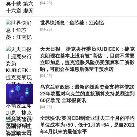
[04-25]
世界快消息！鱼芯菱：江南忆
[04-25]
天天日报丨捷克央行委员KUBICEK：捷克
克朗现在基本上没有被“高估”，目前不需要
立即加息，捷克通胀风险仍受预算和工资影
响，可能会在降息后保留干预承诺
[04-25]
乌克兰财政部：最新的援助资金支持将使20
23年欧盟对乌克兰的直接预算支持总额达到
60亿欧元 全球报资讯
[04-25]
全球快讯:英国CBI制造业过去三个月的平均
单位成本为+50，低于1月的+64，是自2021
年4月以来的最低水平