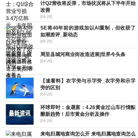
计Q2营收将反弹，市场状况将从下半年开始
改善
[04-26]
SE将40年前的游戏加以AI重制，但收获了
如潮差评_新动态
[04-26]
周至县城河商业街改造进展|世界今头条
[04-26]
【速看料】衣字旁与示字旁_衣字旁和示字
旁的区别
[04-26]
环球即时：金晟富：4.26黄金过山车行情酝
酿新趋势！后市黄金分析及操作
[04-26]
来电归属地查询怎么开 来电归属地查询怎么