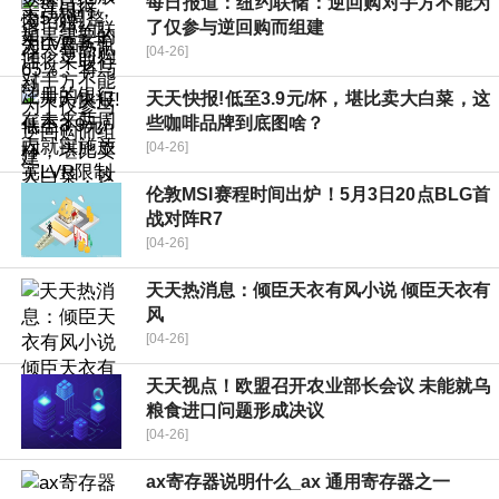
每日报道：纽约联储：逆回购对手方不能为
了仅参与逆回购而组建
[04-26]
天天快报!低至3.9元/杯，堪比卖大白菜，这
些咖啡品牌到底图啥？
[04-26]
伦敦MSI赛程时间出炉！5月3日20点BLG首
战对阵R7
[04-26]
天天热消息：倾臣天衣有风小说 倾臣天衣有
风
[04-26]
天天视点！欧盟召开农业部长会议 未能就乌
粮食进口问题形成决议
[04-26]
ax寄存器说明什么_ax 通用寄存器之一