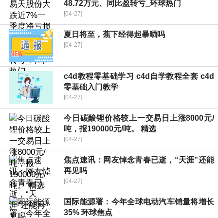
48.72万元、同比盈转亏_环球热门
[04-27]
夏日将至，蕉下经得起暴晒吗
[04-27]
c4d教程零基础学习 c4d自学教程全套 c4d
零基础入门教学
[04-27]
今日碳酸锂价格较上一交易日上涨8000元/
吨，报190000元/吨。 精选
[04-27]
焦点速讯：网友悼念青春已逝，“天涯”还能
再见吗
[04-27]
国际能源署：今年全球电动汽车销量将增长
35% 环球焦点