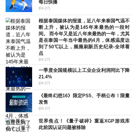
每日快播
[04-27]
根据泰国媒体的报道，近八年来泰国气温不
断上升，被认为是145年来最热的一段时
间。 而今年又是近八年来最热的一年，尤其
是在泰国一年当中最热的4月，体感温度达
到了50℃以上，频频刷新历史纪录-全球看
点
[04-27]
一季度全国规模以上工业企业利润同比下降
21.4%
[04-27]
《最终幻想16》限定PS5、手柄公布！限量
发售
[04-27]
世界焦点！《量子破碎》重返XGP游戏库
此前因认证问题被移除