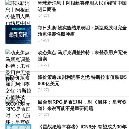
环球新消息丨阿根廷将使用人民币结算中国
进口商品
[04-27]
每日头条!物实验结果表明：新型凝胶可完全
治愈侵袭性脑肿瘤
[04-27]
动态焦点:马斯克调整推特：未登录用户无法
搜索
[04-27]
降价策略加剧利润率之忧 特斯拉市值跌破5
000亿美元
[04-27]
回合制RPG是否过时，对《崩坏：星穹铁
道》来说可能不是重要问题
[04-27]
《星战绝地幸存者》IGN9分:有望成为30年