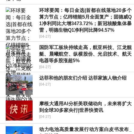
环球要闻：每日金选|首都在线落地20多个
算力节点；亿纬锂能5月全面复产；固德威Q
1净利同比大增3473.72%；新冠核酸集体暴
雷，明德生物Q1净利同比降94.57%
[04-27]
国防军工板块持续走高，航亚科技、江龙舰
艇、晨曦航空、纵横股份、光启技术、航天
电器等多股涨超5%
[04-27]
达菲和他的朋友们介绍 达菲家族人物介绍
[04-27]
摩根大通用AI分析美联储动向，未来将扩大
到全球30多家央行|世界快资讯
[04-27]
动力电池高质量发展行动方案白皮书发布_