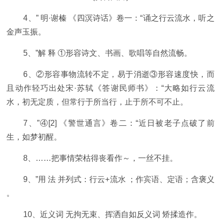
4、” 明·谢榛 《四溟诗话》卷一：“诵之行云流水，听之
金声玉振。
5、”解 释 ①形容诗文、书画、歌唱等自然流畅。
6、②形容事物流转不定，易于消逝③形容速度快，而
且动作轻巧出处宋·苏轼《答谢民师书》：“大略如行云流
水，初无定质，但常行于所当行，止于所不可不止。
7、”④[2] 《警世通言》卷二：“近日被老子点破了前
生，如梦初醒。
8、……把事情荣枯得丧看作～，一丝不挂。
9、”用 法 并列式：行云+流水 ；作宾语、定语；含褒义
。
10、近义词 无拘无束、挥洒自如反义词 矫揉造作。