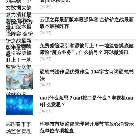
著|全球快资讯
[04-27]
云顶之弈最新版本最强阵容 金铲铲之战最新
版本最强阵容
[04-27]
免费赠险吸引客源被盯上！一地监管摸底健
康险“魔方业务”，什么信号？ 环球微资讯
[04-27]
硬笔书法作品优秀作品 104字古诗词硬笔书
法
[04-27]
uart什么意思？uart接口是什么？电视机uar
t什么意思？
[04-27]
珲春市市场监督管理局开展节前放心消费示
范单位专项检查