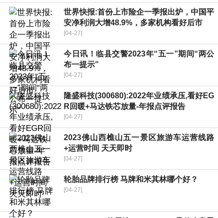
世界快报:首份上市险企一季报出炉，中国平
安净利润大增48.9%，多家机构看好后市
[04-27]
今日讯！临县交警2023年“五一”期间“两公
布一提示”
[04-27]
隆盛科技(300680):2022年业绩承压,看好EG
R回暖+马达铁芯放量-年报点评报告
[04-27]
2023佛山西樵山五一景区旅游车运营线路
+运营时间 天天即时
[04-27]
轮胎品牌排行榜 马牌和米其林哪个好？
[04-27]