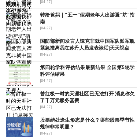
[04-27]
转给爸妈｜“五一”假期老年人出游避“坑”指
南
[04-27]
国防部新闻发言人谭克非就中国军队派军舰
紧急撤离我在苏丹人员发表谈话|天天视点
[04-27]
第四轮学科评估结果最新结果 全国第5轮学
科评估结果
[04-27]
曾红极一时的天涯社区已无法打开 消息称欠
了千万元服务器费
[04-27]
股票绝处逢生形态是什么？哪些股票季节性
规律非常明显？
[04-27]