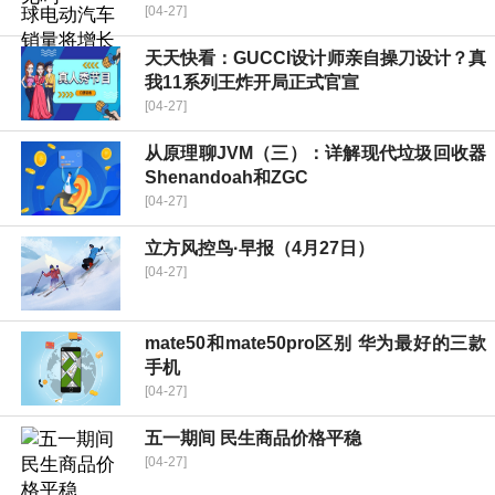
[04-27]
天天快看：GUCCI设计师亲自操刀设计？真
我11系列王炸开局正式官宣
[04-27]
从原理聊JVM（三）：详解现代垃圾回收器
Shenandoah和ZGC
[04-27]
立方风控鸟·早报（4月27日）
[04-27]
mate50和mate50pro区别 华为最好的三款
手机
[04-27]
五一期间 民生商品价格平稳
[04-27]