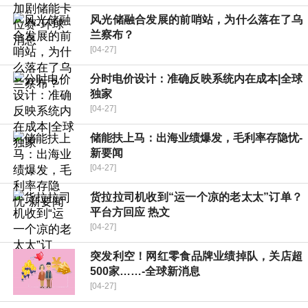
风光储融合发展的前哨站，为什么落在了乌
兰察布？
[04-27]
分时电价设计：准确反映系统内在成本|全球
独家
[04-27]
储能扶上马：出海业绩爆发，毛利率存隐忧-
新要闻
[04-27]
货拉拉司机收到“运一个凉的老太太”订单？
平台方回应 热文
[04-27]
突发利空！网红零食品牌业绩掉队，关店超
500家……-全球新消息
[04-27]