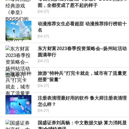
图，全都变成了惹不起的样子
[04-27]
动漫推荐女生必看超甜 动漫推荐排行榜前十
名
[04-27]
东方财富2023春季投资策略会--扬州站活动
圆满举行
[04-27]
旅游“特种兵”打完卡就走，城市有了流量更
想要“留量”
[04-27]
注册表清理最好用的软件 鲁大师注册表清理
怎么样？
[04-27]
国盛证券刘高畅：中文数据欠缺 算力消耗显