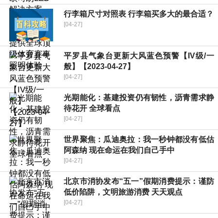
行李箱尺寸对照表 行李箱买多大的最合适？
[04-27]
平罗县气象台更新大风蓝色预警【IV级/一
般】【2023-04-27】
[04-27]
光期能化：基建投资仍有韧性，沥青需求静
待花开 全球看点
[04-27]
世界聚焦：瓜迪奥拉：我一秒钟都没有低估
阿森纳 现在命运在我们自己手中
[04-27]
北京市消协发布“五一”假期消费提示：谨防
低价陷阱，文明旅游消费 天天观点
[04-27]