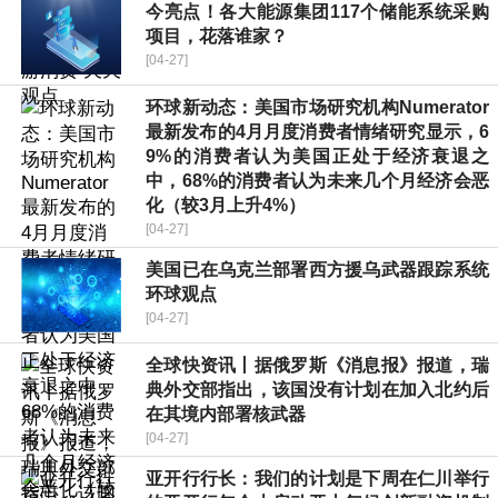
今亮点！各大能源集团117个储能系统采购
项目，花落谁家？
[04-27]
环球新动态：美国市场研究机构Numerator
最新发布的4月月度消费者情绪研究显示，6
9%的消费者认为美国正处于经济衰退之
中，68%的消费者认为未来几个月经济会恶
化（较3月上升4%）
[04-27]
美国已在乌克兰部署西方援乌武器跟踪系统
环球观点
[04-27]
全球快资讯丨据俄罗斯《消息报》报道，瑞
典外交部指出，该国没有计划在加入北约后
在其境内部署核武器
[04-27]
亚开行行长：我们的计划是下周在仁川举行