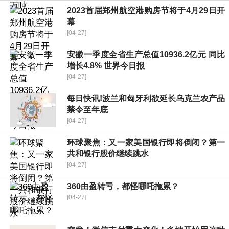
2023首届郑州航空港购房节将于4月29日开
幕
[04-27]
安徽一季度全省生产总值10936.2亿元 同比
增长4.8% 世界今日报
[04-27]
每日快讯!波兰和匈牙利欲延长乌克兰农产品
禁令至年底
[04-27]
环球聚焦：又一家美国银行即将倒闭？第一
共和银行股价继续跳水
[04-27]
360由盈转亏，都怪哪吒拖累？
[04-27]