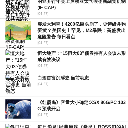
的亚开行年会上启动亚太气候创新融资机制
(IF-CAP)
[04-27]
突发大利空！4200亿巨头崩了，史诗级并购
要黄？美国史上罕见，M2暴跌！高盛发出
危险警告 每日看点
[04-27]
恒大地产：“15恒大03”债券持有人会议未形
成有效决议
[04-27]
白酒首富沉浮史 当前动态
[04-27]
《红霞岛》容量大小确定:XSX 86G/PC 103
G 预载开启
[04-27]
每日消息!经典游戏《拳皇》BOSS们的AI