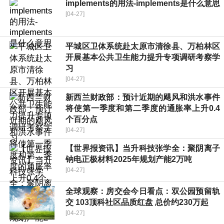
implements的用法-implements是什么意思
[04-27]
平城区卫体系统赴太原市清徐县、万柏林区
开展基本公共卫生能力提升专项调研考察学
习
[04-27]
新西兰财政部：预计近期的飓风和洪水事件
将使第一季度和第二季度的通胀率上升0.4
个百分点
[04-27]
【世界报资讯】当升科技张学全：聚阴离子
钠电正极材料2025年规划产能2万吨
[04-27]
全球观察：房交会今日看点：双公园预留轨
交 103顶科社区品质红盘 总价约230万起
[04-27]