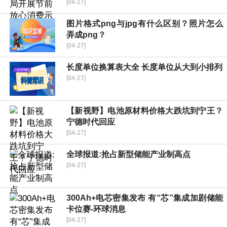
[04-27]
图片格式png与jpg有什么区别？照片怎么
弄成png？
[04-27]
长度单位换算表大全 长度单位从大到小排列
[04-27]
【新视野】电池原材料价格大跌坑到宁王？
宁德时代回应
[04-27]
全球报道:抢占新型储能产业制高点
[04-27]
300Ah+电芯密集发布 有“芯”集成加剧储能
卡位赛-环球消息
[04-27]