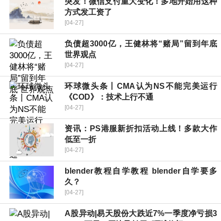
突发！微信支付重大变化！多地开始用这种
方式发工资了
[04-27]
负债超3000亿，王健林将“赌局”留到年底
世界观点
[04-27]
环球微头条丨CMA认为NS不能完美运行
《COD》：技术上行不通
[04-27]
资讯：PS港服新折扣活动上线！多款大作
低至一折
[04-27]
blender教程自学教程 blender自学要多
久？
[04-27]
A股异动|易天股份大跌近7%一季度净亏损3