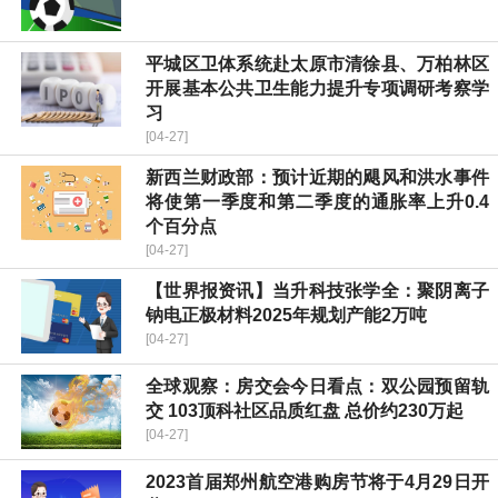
平城区卫体系统赴太原市清徐县、万柏林区
开展基本公共卫生能力提升专项调研考察学
习
[04-27]
新西兰财政部：预计近期的飓风和洪水事件
将使第一季度和第二季度的通胀率上升0.4
个百分点
[04-27]
【世界报资讯】当升科技张学全：聚阴离子
钠电正极材料2025年规划产能2万吨
[04-27]
全球观察：房交会今日看点：双公园预留轨
交 103顶科社区品质红盘 总价约230万起
[04-27]
2023首届郑州航空港购房节将于4月29日开