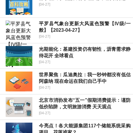
[04-27]
平罗县气象台更新大风蓝色预警【IV级/一
般】【2023-04-27】
[04-27]
光期能化：基建投资仍有韧性，沥青需求静
待花开 全球看点
[04-27]
世界聚焦：瓜迪奥拉：我一秒钟都没有低估
阿森纳 现在命运在我们自己手中
[04-27]
北京市消协发布“五一”假期消费提示：谨防
低价陷阱，文明旅游消费 天天观点
[04-27]
今亮点！各大能源集团117个储能系统采购
项目，花落谁家？