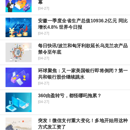
幕
[04-27]
安徽一季度全省生产总值10936.2亿元 同比
增长4.8% 世界今日报
[04-27]
每日快讯!波兰和匈牙利欲延长乌克兰农产品
禁令至年底
[04-27]
环球聚焦：又一家美国银行即将倒闭？第一
共和银行股价继续跳水
[04-27]
360由盈转亏，都怪哪吒拖累？
[04-27]
突发！微信支付重大变化！多地开始用这种
方式发工资了