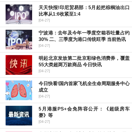
天天快报!印尼贸易部：5月起把棕榈油出口
比率从1:6收紧至1:4
[04-27]
宁波港：去年及今年一季度空箱吞吐量占约
30% 二、三季度为港口传统旺季 当前热讯
[04-27]
明起北京发放第二批京彩绿色消费券，覆盖
55大类超两万款商品 今日快讯
[04-27]
今日快看!国内首家飞机全生命周期服务中心
成立
[04-27]
5月港服PS+会免阵容公开：《超级房车
赛》等
[04-27]