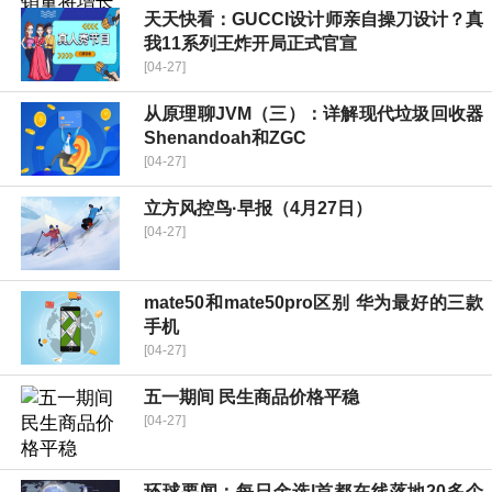
天天快看：GUCCI设计师亲自操刀设计？真
我11系列王炸开局正式官宣
[04-27]
从原理聊JVM（三）：详解现代垃圾回收器
Shenandoah和ZGC
[04-27]
立方风控鸟·早报（4月27日）
[04-27]
mate50和mate50pro区别 华为最好的三款
手机
[04-27]
五一期间 民生商品价格平稳
[04-27]
环球要闻：每日金选|首都在线落地20多个