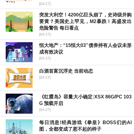
[04-27]
突发大利空！4200亿巨头崩了，史诗级并购
要黄？美国史上罕见，M2暴跌！高盛发出
危险警告 每日看点
[04-27]
恒大地产：“15恒大03”债券持有人会议未形
成有效决议
[04-27]
白酒首富沉浮史 当前动态
[04-27]
《红霞岛》容量大小确定:XSX 86G/PC 103
G 预载开启
[04-27]
每日消息!经典游戏《拳皇》BOSS们的AI
图，全都变成了惹不起的样子