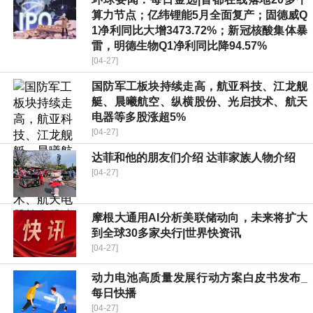
算力节点；亿纬锂能5月全面复产；固德威Q
1净利同比大增3473.72%；新冠核酸集体暴
雷，明德生物Q1净利同比降94.57%
[04-27]
国防军工板块持续走高，航亚科技、江龙舰
艇、晨曦航空、纵横股份、光启技术、航天
电器等多股涨超5%
[04-27]
达菲和他的朋友们介绍 达菲家族人物介绍
[04-27]
摩根大通用AI分析美联储动向，未来将扩大
到全球30多家央行|世界快资讯
[04-27]
动力电池高质量发展行动方案白皮书发布_
每日快播
[04-27]