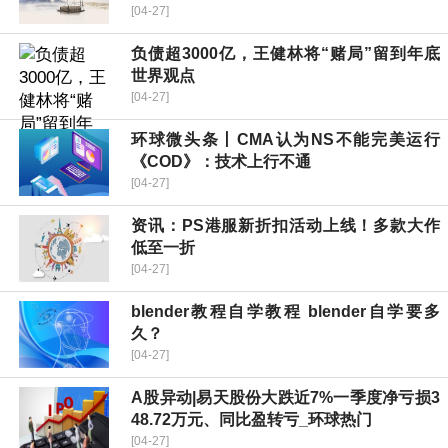
[04-27]
负债超3000亿，王健林将“赌局”留到年底
世界观点
[04-27]
环球微头条丨CMA认为NS不能完美运行
《COD》：技术上行不通
[04-27]
资讯：PS港服新折扣活动上线！多款大作
低至一折
[04-27]
blender教程自学教程 blender自学要多
久？
[04-27]
A股异动|易天股份大跌近7%一季度净亏损3
48.72万元、同比盈转亏_环球热门
[04-27]