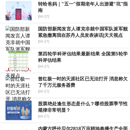
转给爸妈｜“五一”假期老年人出游避“坑”指
南
[04-27]
国防部新闻发言人谭克非就中国军队派军舰
紧急撤离我在苏丹人员发表谈话|天天视点
[04-27]
第四轮学科评估结果最新结果 全国第5轮学
科评估结果
[04-27]
曾红极一时的天涯社区已无法打开 消息称欠
了千万元服务器费
[04-27]
股票绝处逢生形态是什么？哪些股票季节性
规律非常明显？
[04-27]
内蒙古呼伦贝尔2818万亩耕地春播生产全面