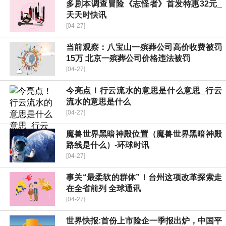
多剧本调查冒险《志怪者》首发特惠32元_
天天时快讯
[04-27]
当前观察：八宝山一殡葬公司高价收费被罚
15万 北京一殡葬公司价格违法被罚
[04-27]
今亮点！行云流水的意思是什么意思_行云
流水的意思是什么
[04-27]
魔兽世界黑暗神殿位置（魔兽世界黑暗神殿
路线是什么）-环球时讯
[04-27]
事关“最柔软的群体”！台州这项改革探索走
在全省前列 全球通讯
[04-27]
世界快报:首份上市险企一季报出炉，中国平