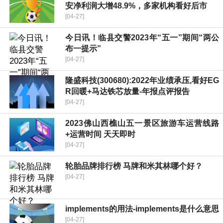
安净利润大增48.9%，多家机构看好后市
[04-27]
今日讯！临县交警2023年“五一”期间“两公
布一提示”
[04-27]
隆盛科技(300680):2022年业绩承压,看好EG
R回暖+马达铁芯放量-年报点评报告
[04-27]
2023佛山西樵山五一景区旅游车运营线路
+运营时间 天天即时
[04-27]
轮胎品牌排行榜 马牌和米其林哪个好？
[04-27]
implements的用法-implements是什么意思
[04-27]