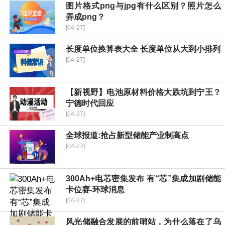
图片格式png与jpg有什么区别？照片怎么
弄成png？
[04-27]
长度单位换算表大全 长度单位从大到小排列
[04-27]
【新视野】电池原材料价格大跌坑到宁王？
宁德时代回应
[04-27]
全球报道:抢占新型储能产业制高点
[04-27]
300Ah+电芯密集发布 有“芯”集成加剧储能
卡位赛-环球消息
[04-27]
风光储融合发展的前哨站，为什么落在了乌