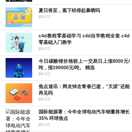
夏日将至，蕉下经得起暴晒吗
[04-27]
c4d教程零基础学习 c4d自学教程全套 c4d
零基础入门教学
[04-27]
今日碳酸锂价格较上一交易日上涨8000元/
吨，报190000元/吨。 精选
[04-27]
焦点速讯：网友悼念青春已逝，“天涯”还能
再见吗
[04-27]
国际能源署：今年全球电动汽车销量将增长
35% 环球焦点
[04-27]