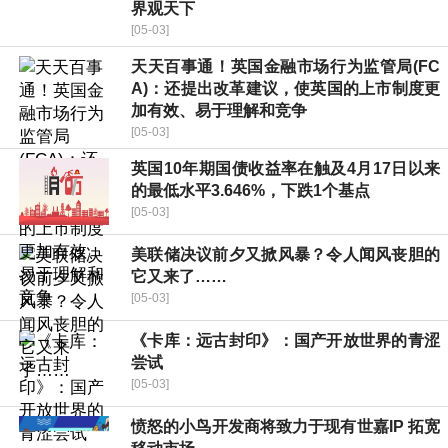
界观天下
[05-03]
天天百事通！英国金融市场行为监管局(FC
A)：还提出改革建议，使英国的上市制度更
加有效、易于理解和竞争
[05-03]
英国10年期国债收益率在触及4月17日以来
的最低水平3.646%，下跌1个基点
[05-03]
美联储决议前夕又掀风暴？令人闻风丧胆的
它又来了……
[05-03]
《卡库：远古封印》：国产开放世界的青涩
尝试
[05-03]
愤怒的小鸟开发商将致力于现有世嘉IP 拓宽