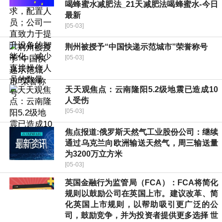
喝蜂蜜水减肥法_21天减肥法喝蜂蜜水-今日
最新
[05-03]
荆州被授予“中国快递示范城市”荣誉称号
[05-03]
天天观焦点：云南隆阳5.2级地震已造成10
人受伤
[05-03]
焦点报道:俄罗斯天然气工业股份公司：继续
通过乌克兰向欧洲输送天然气，周三输送量
为3200万立方米
[05-03]
英国金融行为监管局（FCA）：FCA将简化
规则以鼓励公司在英国上市。建议改革、简
化英国上市规则，以帮助吸引更广泛的公
司，鼓励竞争，并为投资者提供更多选择 世