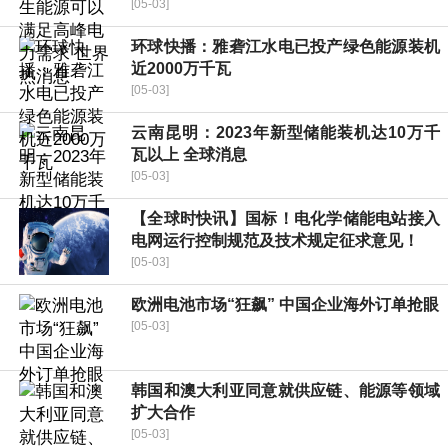
[05-03]
环球快播：雅砻江水电已投产绿色能源装机
近2000万千瓦
[05-03]
云南昆明：2023年新型储能装机达10万千
瓦以上 全球消息
[05-03]
【全球时快讯】国标！电化学储能电站接入
电网运行控制规范及技术规定征求意见！
[05-03]
欧洲电池市场“狂飙” 中国企业海外订单抢眼
[05-03]
韩国和澳大利亚同意就供应链、能源等领域
扩大合作
[05-03]