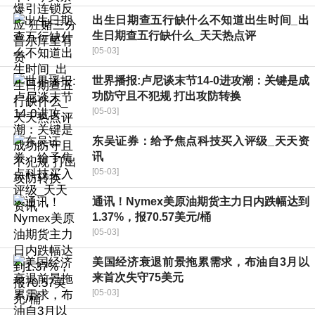
出生日期查五行缺什么不知道出生时间_出
生日期查五行缺什么_天天热点评
[05-03]
世界播报:卢尼谈末节14-0进攻潮：关键是成
功防守且不犯规 打出攻防转换
[05-03]
东吴证券：给予焦点科技买入评级_天天资
讯
[05-03]
通讯！Nymex美原油期货主力日内跌幅达到
1.37%，报70.57美元/桶
[05-03]
美国经济衰退前景拖累需求，布油自3月以
来首次失守75美元
[05-03]