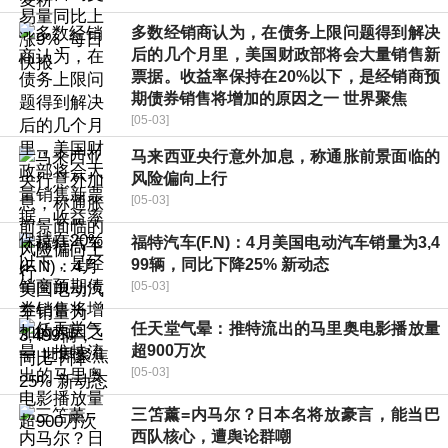
多数经销商认为，在债务上限问题得到解决
后的几个月里，美国财政部将会大量销售新
票据。收益率保持在20%以下，是经销商预
期债券销售将增加的原因之一 世界聚焦
[05-03]
马来西亚央行意外加息，称通胀前景面临的
风险偏向上行
[05-03]
福特汽车(F.N)：4月美国电动汽车销量为3,4
99辆，同比下降25% 新动态
[05-03]
任天堂气晕：推特流出的马里奥电影播放量
超900万次
[05-03]
三笘薰=内马尔？日本名将放豪言，能当巴
西队核心，遭舆论群嘲