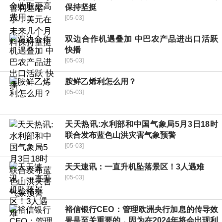
保持坚挺
[05-03]
双边合作机遇叠加 中巴农产品进出口活跃
快播
[05-03]
胺鲜乙烯利怎么用？
[05-03]
天天热讯:水利部和中国气象局5月3日18时
联合发布蓝色山洪灾害气象预警
[05-03]
天天速讯：一直升机坠落景区！3人遇难
[05-03]
裕信银行CEO：管理欧洲央行加息的传导效
果是至关重要的，因为在2024年将会出现利