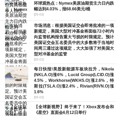
环球观热点：Nymex美原油期货主力日内跌
幅达到4.03%，报68.66美元/桶
[05-03]
市场消息：根据美国证交会即将批准的一项
新规定，美国大型对冲基金将面临72小时内
向监管机构报告重大亏损的时限规定。预计
美国证交会五名委员中的大多数将于当地时
间周三通过这项规定，大大加强了对美国大
型对冲基金的监管
[05-03]
每日快报!美股新能源车板块拉升，Nikola
(NKLA.O)涨6%，Lucid Group(LCID.O)涨
4.5%，Workhorse(WKHS.O)涨2.6%，特
斯拉(TSLA.O)涨2.4%，Rivian(RIVN.O)涨
1.6%
[05-03]
【全球新视野】终于来了！Xbox发布会和
《星空》直面会6月12日举行