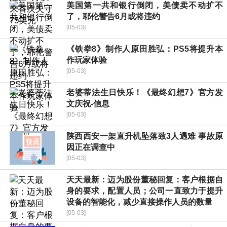
美国第一共和银行倒闭，美债卖不动扩不
了，耶伦警告6月或将违约
[05-03]
《铁拳8》制作人原田胜弘：PS5将提升本
作玩家体验
[05-03]
老婆蒂法生日快乐！《最终幻想7》官方发
文庆祝-信息
[05-03]
陕西西安一架直升机坠落致3人遇难 事故原
因正在调查中
[05-03]
天天最新：迈为股份董秘回复：客户根据自
身的要求，配置人员；公司一直致力于提升
设备的智能化，减少直接操作人员的数量
[05-03]