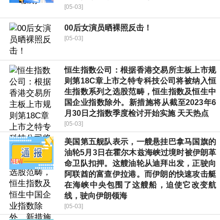
[05-03]
00后女演员晒裸照反击！
[05-03]
恒生指数公司：根据香港交易所主板上市规
则第18C章上市之特专科技公司将被纳入恒
生指数系列之选股范畴，恒生指数及恒生中
国企业指数除外。新措施将从截至2023年6
月30日之指数季度检讨开始实施 天天热点
[05-03]
美国第五舰队表示，一艘悬挂巴拿马国旗的
油轮5月3日在霍尔木兹海峡过境时被伊朗革
命卫队扣押。这艘油轮从迪拜出发，正驶向
阿联酋的富查伊拉港。而伊朗的快速攻击艇
在海峡中央包围了这艘船，迫使它改变航
线，驶向伊朗领海
[05-03]