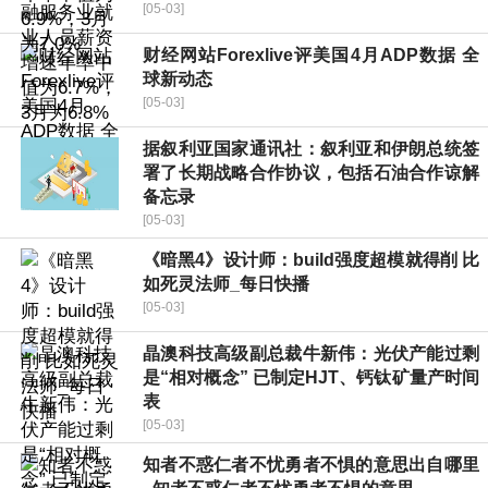
[05-03]
财经网站Forexlive评美国4月ADP数据 全
球新动态
[05-03]
据叙利亚国家通讯社：叙利亚和伊朗总统签
署了长期战略合作协议，包括石油合作谅解
备忘录
[05-03]
《暗黑4》设计师：build强度超模就得削 比
如死灵法师_每日快播
[05-03]
晶澳科技高级副总裁牛新伟：光伏产能过剩
是“相对概念” 已制定HJT、钙钛矿量产时间
表
[05-03]
知者不惑仁者不忧勇者不惧的意思出自哪里