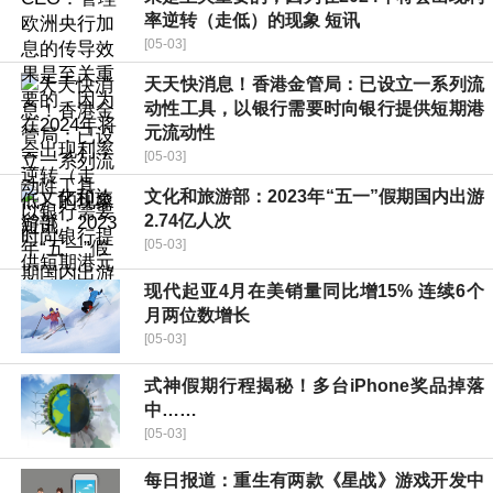
率逆转（走低）的现象 短讯
[05-03]
天天快消息！香港金管局：已设立一系列流
动性工具，以银行需要时向银行提供短期港
元流动性
[05-03]
文化和旅游部：2023年“五一”假期国内出游
2.74亿人次
[05-03]
现代起亚4月在美销量同比增15% 连续6个
月两位数增长
[05-03]
式神假期行程揭秘！多台iPhone奖品掉落
中……
[05-03]
每日报道：重生有两款《星战》游戏开发中