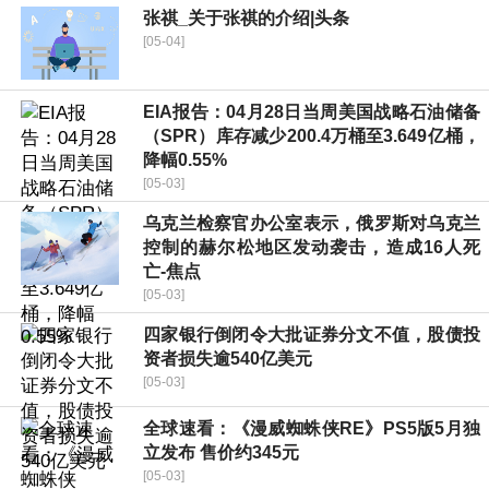
张祺_关于张祺的介绍|头条
[05-04]
EIA报告：04月28日当周美国战略石油储备
（SPR）库存减少200.4万桶至3.649亿桶，
降幅0.55%
[05-03]
乌克兰检察官办公室表示，俄罗斯对乌克兰
控制的赫尔松地区发动袭击，造成16人死
亡-焦点
[05-03]
四家银行倒闭令大批证券分文不值，股债投
资者损失逾540亿美元
[05-03]
全球速看：《漫威蜘蛛侠RE》PS5版5月独
立发布 售价约345元
[05-03]