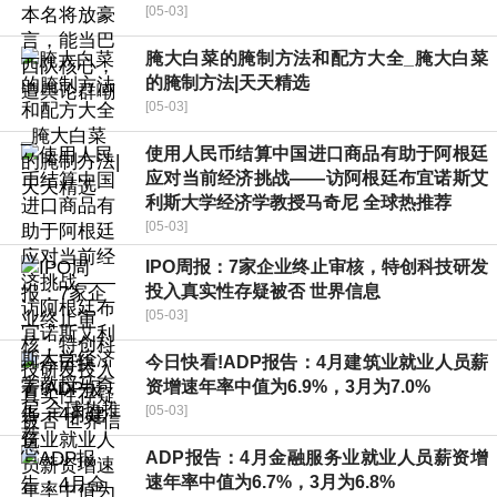
[05-03]
腌大白菜的腌制方法和配方大全_腌大白菜
的腌制方法|天天精选
[05-03]
使用人民币结算中国进口商品有助于阿根廷
应对当前经济挑战——访阿根廷布宜诺斯艾
利斯大学经济学教授马奇尼 全球热推荐
[05-03]
IPO周报：7家企业终止审核，特创科技研发
投入真实性存疑被否 世界信息
[05-03]
今日快看!ADP报告：4月建筑业就业人员薪
资增速年率中值为6.9%，3月为7.0%
[05-03]
ADP报告：4月金融服务业就业人员薪资增
速年率中值为6.7%，3月为6.8%