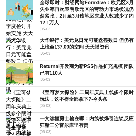
全球即时：财经网站Forexlive：欧元区3月
失业率再次表明欧元区的劳动力市场状况仍
然紧张，2月至3月该地区失业人数减少了约
12.1万人
[05-03]
大华银行：美元兑日元可能盘整数日 但仍有
上涨至137.00的空间 天天播资讯
[05-03]
Returnal开发商为新PS5作品扩充规模 团队
已有110人
[05-03]
《宝可梦大探险》二周年庆典上线多个限时
玩法，这不得全部拿下?-今头条
[05-03]
一文读懂勇士输在哪：内线被爆引连锁反应
狂赌三分普尔库里有责
[05-03]