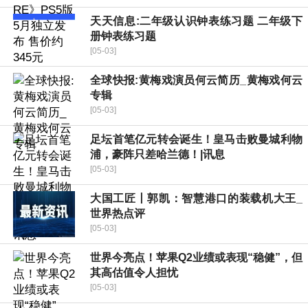
天天信息:二年级认识钟表练习题 二年级下
册钟表练习题
[05-03]
全球快报:黄梅戏演员何云简历_黄梅戏何云
专辑
[05-03]
足坛首笔亿元转会诞生！皇马击败曼城利物
浦，豪阵只差哈兰德！|讯息
[05-03]
大国工匠丨郭凯：智慧港口的装载机大王_
世界热点评
[05-03]
世界今亮点！苹果Q2业绩或表现“稳健”，但
其高估值令人担忧
[05-03]