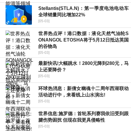
Stellantis(STLA.N)：第一季度电池电动车
全球销量同比增加22%
[05-03]
世界热点评！港口数据：液化天然气油轮S
ONANGOL ETOSHA将于5月12日抵达英国
的谷物岛
[05-03]
最新快讯!大幅跳水！2800元降到280元，马
上还要降价？
[05-03]
环球热消息：新倩女幽魂十二周年西湖联动
活动进行中，来看线上山水演出!
[05-03]
世界信息:施罗德：首轮系列赛我依旧受到跟
腱伤势困扰 但现在我更具侵略性
[05-03]