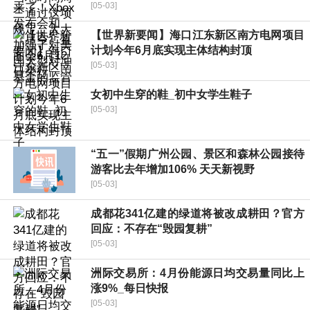
[05-03]
【世界新要闻】海口江东新区南方电网项目
计划今年6月底实现主体结构封顶
[05-03]
女初中生穿的鞋_初中女学生鞋子
[05-03]
“五一”假期广州公园、景区和森林公园接待
游客比去年增加106% 天天新视野
[05-03]
成都花341亿建的绿道将被改成耕田？官方
回应：不存在“毁园复耕”
[05-03]
洲际交易所：4月份能源日均交易量同比上
涨9%_每日快报
[05-03]