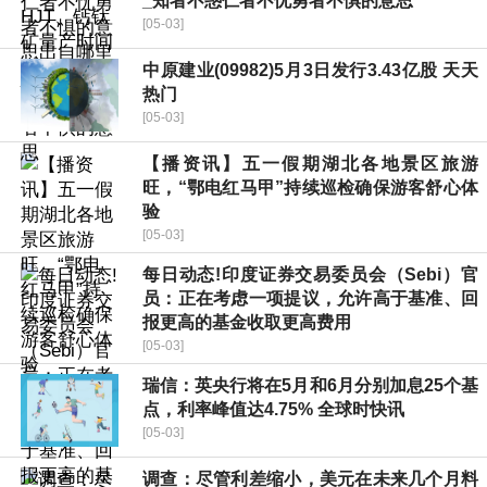
_知者不惑仁者不忧勇者不惧的意思
[05-03]
中原建业(09982)5月3日发行3.43亿股 天天
热门
[05-03]
【播资讯】五一假期湖北各地景区旅游
旺，“鄂电红马甲”持续巡检确保游客舒心体
验
[05-03]
每日动态!印度证券交易委员会（Sebi）官
员：正在考虑一项提议，允许高于基准、回
报更高的基金收取更高费用
[05-03]
瑞信：英央行将在5月和6月分别加息25个基
点，利率峰值达4.75% 全球时快讯
[05-03]
调查：尽管利差缩小，美元在未来几个月料